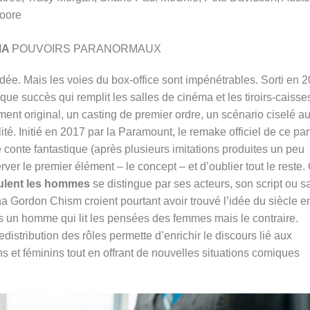
oore
MA
POUVOIRS PARANORMAUX
dée. Mais les voies du box-office sont impénétrables. Sorti en 2
ue succès qui remplit les salles de cinéma et les tiroirs-caisse
ent original, un casting de premier ordre, un scénario ciselé a
ité. Initié en 2017 par la Paramount, le remake officiel de ce parf
 conte fantastique (après plusieurs imitations produites un peu
er le premier élément – le concept – et d’oublier tout le reste.
ulent les hommes
se distingue par ses acteurs, son script ou s
na Gordon Chism croient pourtant avoir trouvé l’idée du siècle e
pas un homme qui lit les pensées des femmes mais le contraire.
edistribution des rôles permette d’enrichir le discours lié aux
s et féminins tout en offrant de nouvelles situations comiques