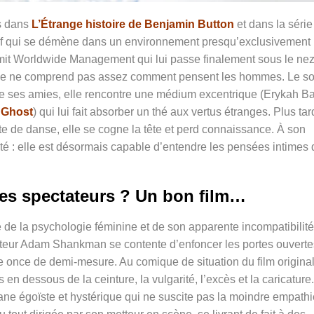
es dans
L’Étrange histoire de
Benjamin Button
et dans la série
ortif qui se démène dans un environnement presqu’exclusivement
it Worldwide Management qui lui passe finalement sous le nez
elle ne comprend pas assez comment pensent les hommes. Le so
 de ses amies, elle rencontre une médium excentrique (
Erykah Ba
s
Ghost
) qui lui fait absorber un thé aux vertus étranges. Plus tar
iste de danse, elle se cogne la tête et perd connaissance. À son
ité : elle est désormais capable d’entendre les pensées intimes 
les spectateurs ? Un bon film…
e de la psychologie féminine et de son apparente incompatibilité
ateur Adam Shankman se contente d’enfoncer les portes ouverte
once de demi-mesure. Au comique de situation du film original
en dessous de la ceinture, la vulgarité, l’excès et la caricature.
ne égoïste et hystérique qui ne suscite pas la moindre empathi