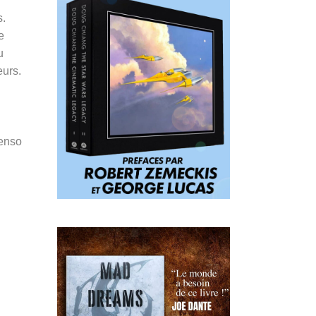
s.
e
u
eurs.
Penso