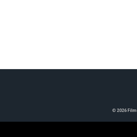
©
2026 Films