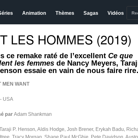
Séries
Animation
Thèmes
Sagas
Vidéos
T LES HOMMES (2019)
s ce remake raté de l’excellent
Ce que
lent les femmes
de Nancy Meyers, Taraj
Henson essaie en vain de nous faire rir
 MEN WANT
– USA
sé par
Adam Shankman
Taraji P. Henson, Aldis Hodge, Josh Brener, Erykah Badu, Rich
tree, Tracy Morgan, Shane Paul McGhie, Pete Davidson, Aust