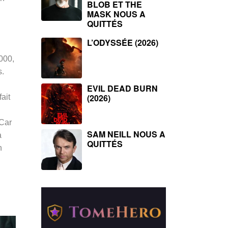
BLOB ET THE
MASK NOUS A
QUITTÉS
L’ODYSSÉE (2026)
000,
s.
u
EVIL DEAD BURN
(2026)
ait
 Car
SAM NEILL NOUS A
a
QUITTÉS
n