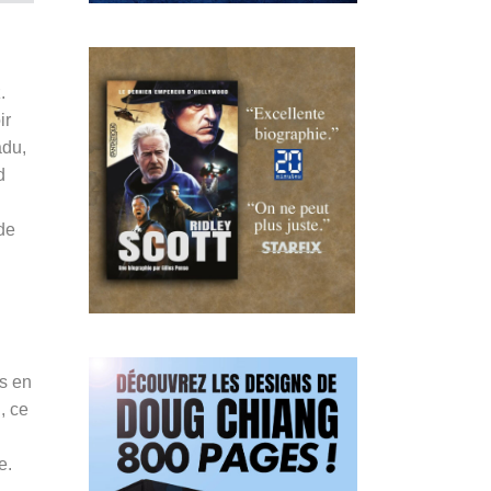
.
ir
du,
d
de
s en
, ce
e.