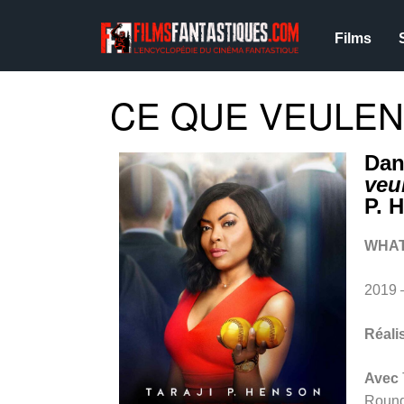
Films
CE QUE VEULEN
Dan
veu
P. 
WHAT
2019 
Réali
Avec
Round