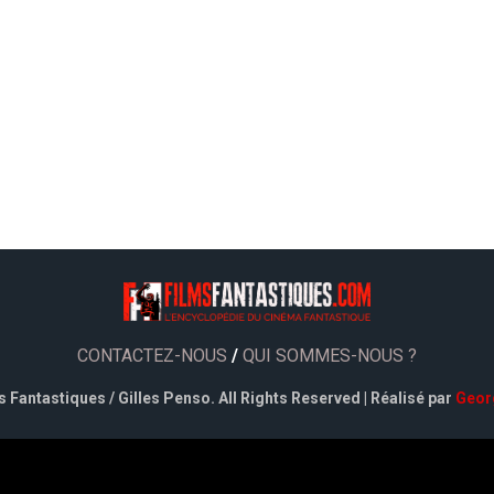
CONTACTEZ-NOUS
/
QUI SOMMES-NOUS ?
 Fantastiques / Gilles Penso. All Rights Reserved | Réalisé par
Geor