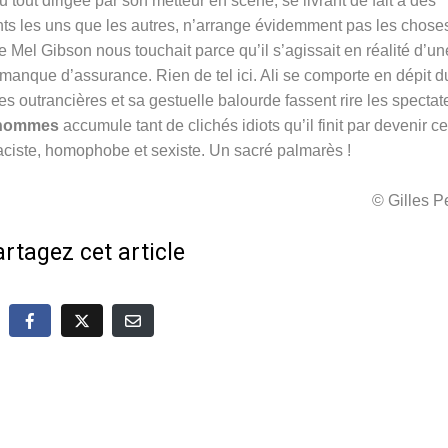
 tout dirigée par son metteur en scène, se livrant de fait à des
ts les uns que les autres, n’arrange évidemment pas les chose
e Mel Gibson nous touchait parce qu’il s’agissait en réalité d’un
manque d’assurance. Rien de tel ici. Ali se comporte en dépit d
s outrancières et sa gestuelle balourde fassent rire les spectat
s hommes
accumule tant de clichés idiots qu’il finit par devenir ce
raciste, homophobe et sexiste. Un sacré palmarès !
© Gilles 
rtagez cet article