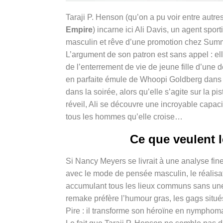
Taraji P. Henson (qu’on a pu voir entre autr
Empire
) incarne ici Ali Davis, un agent sp
masculin et rêve d’une promotion chez Summ
L’argument de son patron est sans appel : 
de l’enterrement de vie de jeune fille d’une
en parfaite émule de Whoopi Goldberg dan
dans la soirée, alors qu’elle s’agite sur la p
réveil, Ali se découvre une incroyable capac
tous les hommes qu’elle croise…
Ce que veulent 
Si Nancy Meyers se livrait à une analyse fin
avec le mode de pensée masculin, le réalis
accumulant tous les lieux communs sans une 
remake préfère l’humour gras, les gags situés 
Pire : il transforme son héroïne en nymphoma