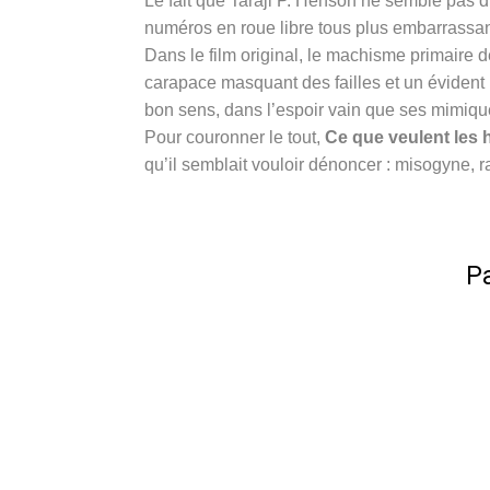
Le fait que Taraji P. Henson ne semble pas du
numéros en roue libre tous plus embarrassan
Dans le film original, le machisme primaire d
carapace masquant des failles et un évident 
bon sens, dans l’espoir vain que ses mimique
Pour couronner le tout,
Ce que veulent le
qu’il semblait vouloir dénoncer : misogyne, 
Pa