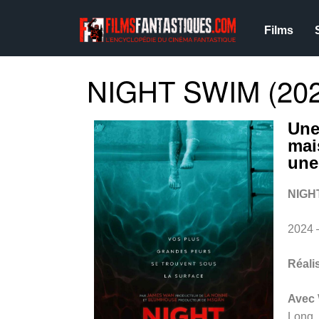
Films
NIGHT SWIM (202
Une
mai
une
NIGH
2024 
Réali
Avec
Long,