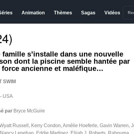
Séries
Animation
Thèmes
Sagas
Vidéos
4)
 famille s’installe dans une nouvelle
son dont la piscine semble hantée par
 force ancienne et maléfique…
T SWIM
– USA
sé par
Bryce McGuire
Wyatt Russell, Kerry Condon, Amélie Hoeferle, Gavin Warren, J
 Nancy Lenehan, Eddie Martinez, Elijah J. Roberts, Rahnuma