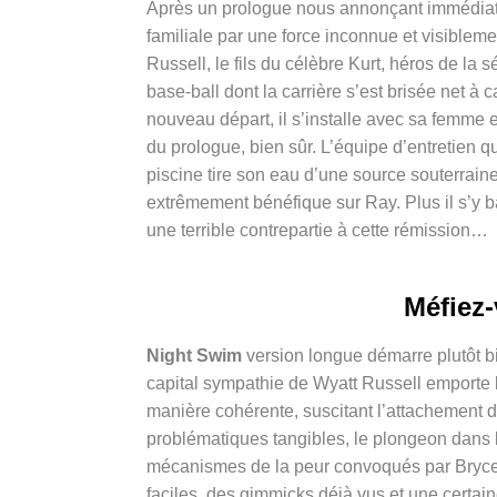
Après un prologue nous annonçant immédiateme
familiale par une force inconnue et visibleme
Russell, le fils du célèbre Kurt, héros de la s
base-ball dont la carrière s’est brisée net 
nouveau départ, il s’installe avec sa femme
du prologue, bien sûr. L’équipe d’entretien 
piscine tire son eau d’une source souterrain
extrêmement bénéfique sur Ray. Plus il s’y ba
une terrible contrepartie à cette rémission…
Méfiez-
Night Swim
version longue démarre plutôt bi
capital sympathie de Wyatt Russell emporte l’
manière cohérente, suscitant l’attachement 
problématiques tangibles, le plongeon dans le
mécanismes de la peur convoqués par Bryce 
faciles, des gimmicks déjà vus et une certa