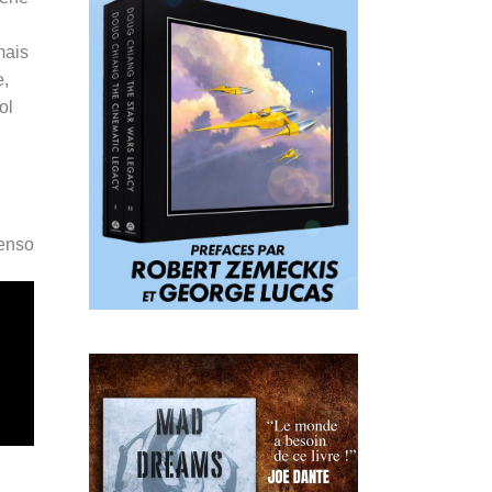
mais
e,
ol
Penso