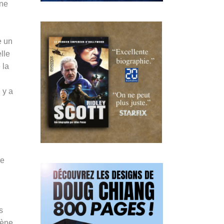
ine
e un
lle
 la
 y a
le
s
cène