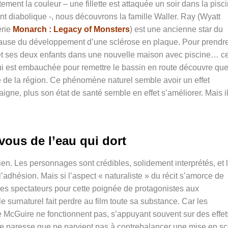
nt la couleur – une fillette est attaquée un soir dans la pisc
nt diabolique -, nous découvrons la famille Waller. Ray (Wyatt
érie
Monarch : Legacy of Monsters
) est une ancienne star du
à cause du développement d’une sclérose en plaque. Pour prendr
 et ses deux enfants dans une nouvelle maison avec piscine… ce
qui est embauchée pour remettre le bassin en route découvre que
e de la région. Ce phénomène naturel semble avoir un effet
igne, plus son état de santé semble en effet s’améliorer. Mais il
vous de l’eau qui dort
en. Les personnages sont crédibles, solidement interprétés, et 
adhésion. Mais si l’aspect « naturaliste » du récit s’amorce de
des spectateurs pour cette poignée de protagonistes aux
 surnaturel fait perdre au film toute sa substance. Car les
McGuire ne fonctionnent pas, s’appuyant souvent sur des effet
ine paresse que ne parvient pas à contrebalancer une mise en s