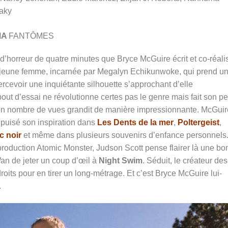
aky
MA
FANTÔMES
d’horreur de quatre minutes que Bryce McGuire écrit et co-réali
 jeune femme, incarnée par
Megalyn Echikunwoke, qui prend u
rcevoir une inquiétante silhouette s’approchant d’elle
 bout d’essai ne révolutionne certes pas le genre mais fait son pet
son nombre de vues grandit de manière impressionnante.
McGuir
 puisé son inspiration dans
Les Dents de la mer
,
Poltergeist
,
c noir
et même dans plusieurs souvenirs d’enfance personnels
production Atomic Monster, Judson Scott pense flairer là une b
Wan de jeter un coup d’œil à
Night Swim
. Séduit, le créateur des
roits pour en tirer un long-métrage. Et c’est Bryce McGuire lui-
.