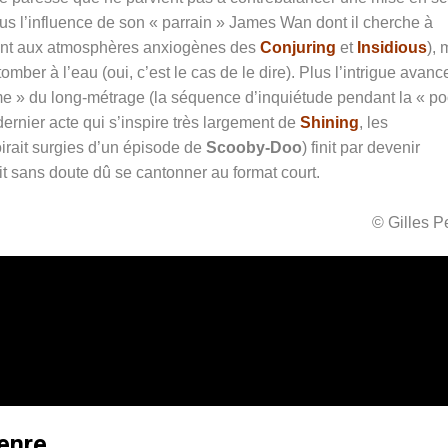
us l’influence de son « parrain » James Wan dont il cherche à
lement aux atmosphères anxiogènes des
Conjuring
et
Insidious
), 
tomber à l’eau (oui, c’est le cas de le dire). Plus l’intrigue avanc
tôme » du long-métrage (la séquence d’inquiétude pendant la « po
 dernier acte qui s’inspire très largement de
Shining
, les
irait surgies d’un épisode de
Scooby-Doo
) finit par devenir
t sans doute dû se cantonner au format court.
© Gilles 
genre…