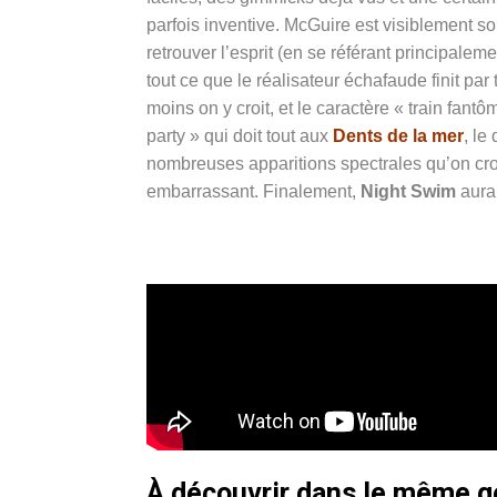
parfois inventive
. McGuire est visiblement so
retrouver l’esprit (en se référant principa
tout ce que le réalisateur échafaude finit par 
moins on y croit, et le caractère « train fan
party » qui doit tout aux
Dents de la mer
, le
nombreuses apparitions spectrales qu’on cro
embarrassant. Finalement,
Night Swim
aurai
À découvrir dans le même 