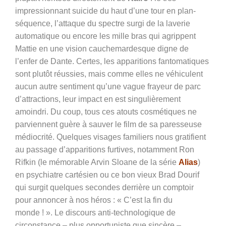
impressionnant suicide du haut d’une tour en plan-
séquence, l’attaque du spectre surgi de la laverie
automatique ou encore les mille bras qui agrippent
Mattie en une vision cauchemardesque digne de
l’enfer de Dante. Certes, les apparitions fantomatiques
sont plutôt réussies, mais comme elles ne véhiculent
aucun autre sentiment qu’une vague frayeur de parc
d’attractions, leur impact en est singulièrement
amoindri. Du coup, tous ces atouts cosmétiques ne
parviennent guère à sauver le film de sa paresseuse
médiocrité. Quelques visages familiers nous gratifient
au passage d’apparitions furtives, notamment Ron
Rifkin (le mémorable Arvin Sloane de la série
Alias
)
en psychiatre cartésien ou ce bon vieux Brad Dourif
qui surgit quelques secondes derrière un comptoir
pour annoncer à nos héros : « C’est la fin du
monde ! ». Le discours anti-technologique de
circonstance – plus opportuniste que sincère –