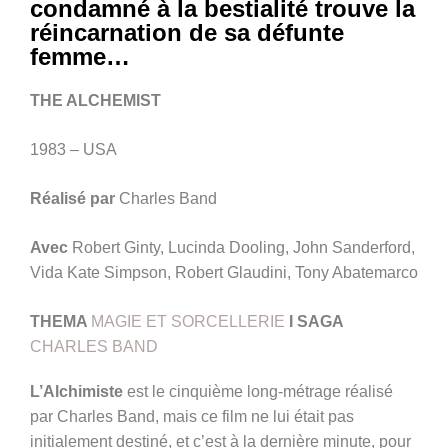
condamné à la bestialité trouve la
réincarnation de sa défunte
femme…
THE ALCHEMIST
1983 – USA
Réalisé par
Charles Band
Avec
Robert Ginty, Lucinda Dooling, John Sanderford,
Vida Kate Simpson, Robert Glaudini, Tony Abatemarco
THEMA
MAGIE ET SORCELLERIE
I
SAGA
CHARLES BAND
L’Alchimiste
est le cinquième long-métrage réalisé
par Charles Band, mais ce film ne lui était pas
initialement destiné, et c’est à la dernière minute, pour