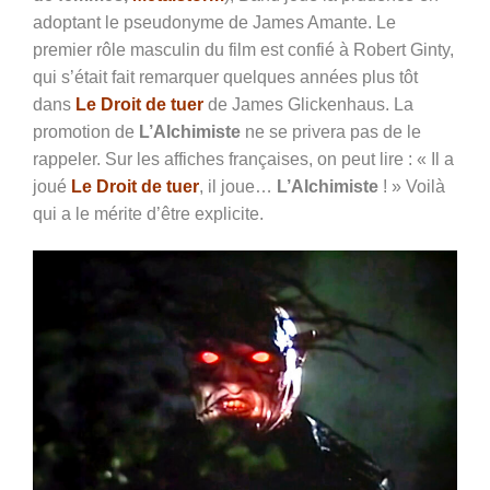
adoptant le pseudonyme de James Amante. Le
premier rôle masculin du film est confié à Robert Ginty,
qui s’était fait remarquer quelques années plus tôt
dans
Le Droit de tuer
de James Glickenhaus. La
promotion de
L’Alchimiste
ne se privera pas de le
rappeler. Sur les affiches françaises, on peut lire : « Il a
joué
Le Droit de tuer
, il joue…
L’Alchimiste
! » Voilà
qui a le mérite d’être explicite.