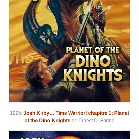
1995:
Josh Kirby… Time Warrior! chapitre 1: Planet
of the Dino-Knights
de Ernest D. Farino