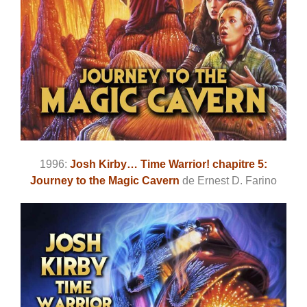
1996:
Josh Kirby… Time Warrior! chapitre 5:
Journey to the Magic Cavern
de
Ernest D. Farino