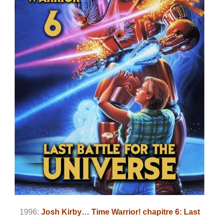
1996:
Josh Kirby… Time Warrior! chapitre 6: Last