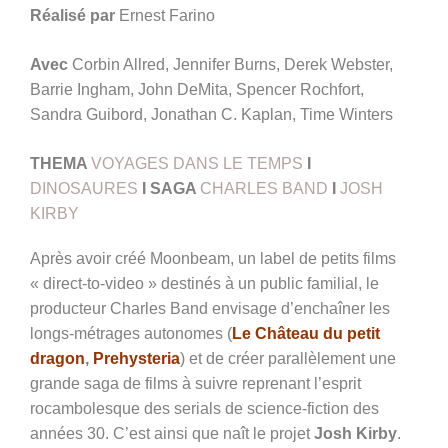
Réalisé par
Ernest Farino
Avec
Corbin Allred, Jennifer Burns, Derek Webster,
Barrie Ingham, John DeMita, Spencer Rochfort,
Sandra Guibord, Jonathan C. Kaplan, Time Winters
THEMA
VOYAGES DANS LE TEMPS
I
DINOSAURES
I
SAGA
CHARLES BAND
I
JOSH
KIRBY
Après avoir créé Moonbeam, un label de petits films
« direct-to-video » destinés à un public familial, le
producteur Charles Band envisage d’enchaîner les
longs-métrages autonomes (
Le Château du petit
dragon
,
Prehysteria
) et de créer parallèlement une
grande saga de films à suivre reprenant l’esprit
rocambolesque des serials de science-fiction des
années 30. C’est ainsi que naît le projet
Josh Kirby
.