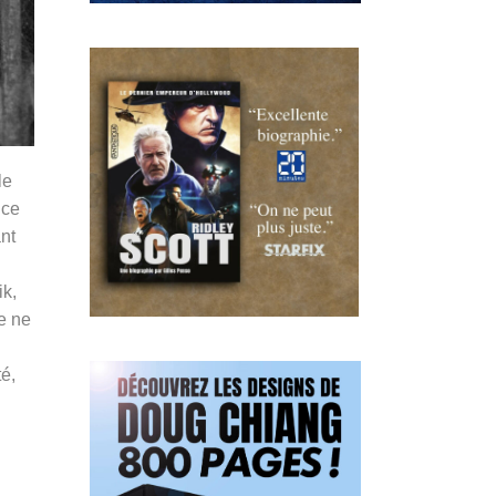
le
nce
nt
ik,
Je ne
té,