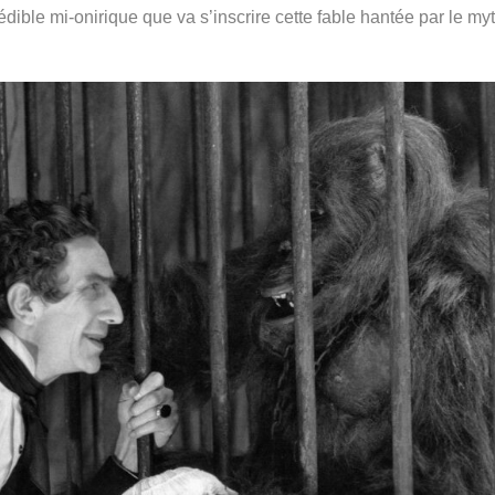
édible mi-onirique que va s’inscrire cette fable hantée par le my