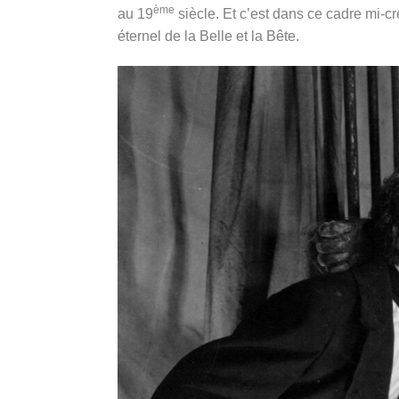
ème
au 19
siècle. Et c’est dans ce cadre mi-cr
éternel de la Belle et la Bête.