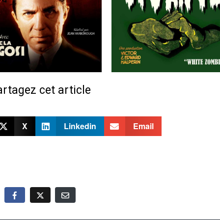
rtagez cet article
X
Linkedin
Email