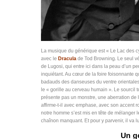
La musique du générique est « Le Lac des cyg
avec le
Dracula
de Tod Browning. Le seul vér
de Lugosi, qui entre ici dans la peau d’un pe
inquiétant. Au cœur de la foire foisonnante qu
badauds des danseuses du ventre orientales e
le « gorille au cerveau humain ». Le sourcil t
présente pas un monstre, une aberration de 
affirme-t-il avec emphase, avec son accent ro
notre homme s’est mis en tête de mélanger le
chaînon manquant. Et pour y parvenir, il va 
Un go