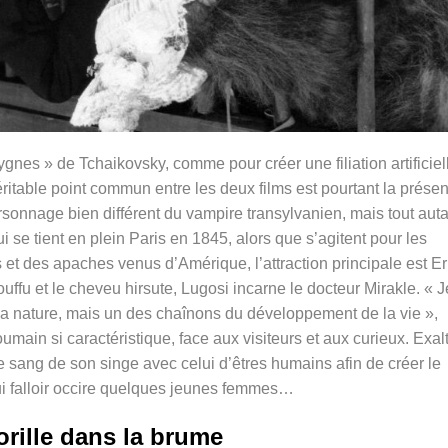
nes » de Tchaikovsky, comme pour créer une filiation artificiel
itable point commun entre les deux films est pourtant la prése
rsonnage bien différent du vampire transylvanien, mais tout auta
i se tient en plein Paris en 1845, alors que s’agitent pour les
t des apaches venus d’Amérique, l’attraction principale est Er
ouffu et le cheveu hirsute, Lugosi incarne le docteur Mirakle. « 
la nature, mais un des chaînons du développement de la vie »,
umain si caractéristique, face aux visiteurs et aux curieux. Exal
 sang de son singe avec celui d’êtres humains afin de créer le
lui falloir occire quelques jeunes femmes…
rille dans la brume