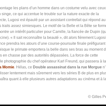
au montage les plans d’un homme dans un costume velu avec ceux
singe, ce qui accentue le trouble sur la nature exacte de la
cte, Lugosi est épaulé par un assistant contrefait qui répond au
raits assez simiesques. Le motif de la Belle et la Bête se form
ontre un intérêt particulier pour Camille, la fiancée de Dupin (qu
ine). « Il sait reconnaître la beauté », dit alors fièrement Lugos
nce prendra les atours d’une course-poursuite finale préfigurant
isque le primate emportera la belle dans ses bras au moment 
pris en chasse par des autorités dépassées. La force de cette
lle photographie du chef opérateur Karl Freund, qui passera à la
a Momie
. Hélas, ce
Double assassinat dans la rue Morgue
n
isser lentement mais sûrement vers les séries B de plus en plu
tra quant à elle plusieurs autres adaptations au cinéma et à l
© Gilles 