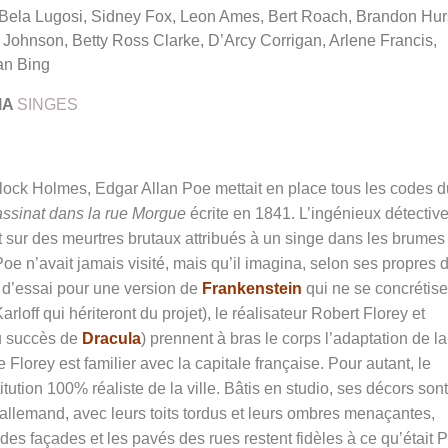
Bela Lugosi, Sidney Fox, Leon Ames, Bert Roach, Brandon Hurs
Johnson, Betty Ross Clarke, D’Arcy Corrigan, Arlene Francis,
n Bing
MA
SINGES
ock Holmes, Edgar Allan Poe mettait en place tous les codes d
ssinat dans la rue Morgue
écrite en 1841. L’ingénieux détectiv
 sur des meurtres brutaux attribués à un singe dans les brumes
oe n’avait jamais visité, mais qu’il imagina, selon ses propres d
e d’essai pour une version de
Frankenstein
qui ne se concrétise
loff qui hériteront du projet), le réalisateur Robert Florey et
du succès de
Dracula
) prennent à bras le corps l’adaptation de la
e Florey est familier avec la capitale française. Pour autant, le
tution 100% réaliste de la ville. Bâtis en studio, ses décors sont
allemand, avec leurs toits tordus et leurs ombres menaçantes,
es façades et les pavés des rues restent fidèles à ce qu’était P