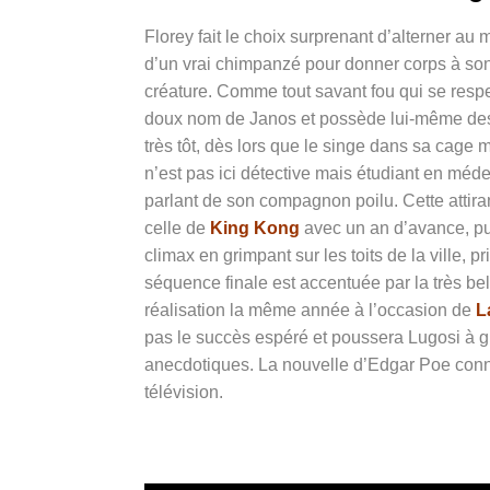
Florey fait le choix surprenant d’alterner 
d’un vrai chimpanzé pour donner corps à son 
créature. Comme tout savant fou qui se respe
doux nom de Janos et possède lui-même des t
très tôt, dès lors que le singe dans sa cage m
n’est pas ici détective mais étudiant en médec
parlant de son compagnon poilu. Cette attira
celle de
King Kong
avec un an d’avance, pu
climax en grimpant sur les toits de la ville, 
séquence finale est accentuée par la très be
réalisation la même année à l’occasion de
L
pas le succès espéré et poussera Lugosi à gl
anecdotiques. La nouvelle d’Edgar Poe connaî
télévision.