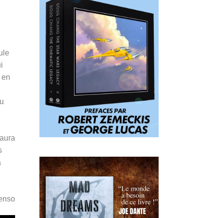
ule
i
i en
du
’aura
s
a
Penso