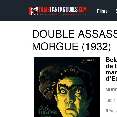
Films
DOUBLE ASSASS
MORGUE (1932)
Bel
de 
man
d’E
MURD
1932 
Réali