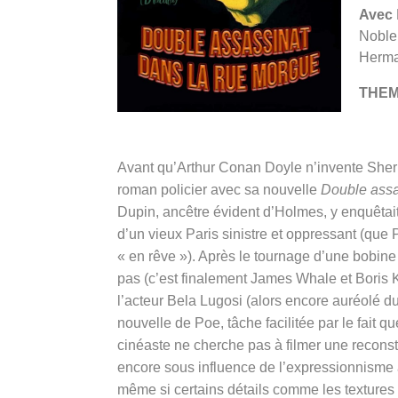
Avec
Noble 
Herma
THE
Avant qu’Arthur Conan Doyle n’invente Sherl
roman policier avec sa nouvelle
Double assa
Dupin, ancêtre évident d’Holmes, y enquêtait
d’un vieux Paris sinistre et oppressant (que P
« en rêve »). Après le tournage d’une bobin
pas (c’est finalement James Whale et Boris Kar
l’acteur Bela Lugosi (alors encore auréolé 
nouvelle de Poe, tâche facilitée par le fait qu
cinéaste ne cherche pas à filmer une reconsti
encore sous influence de l’expressionnisme 
même si certains détails comme les textures d