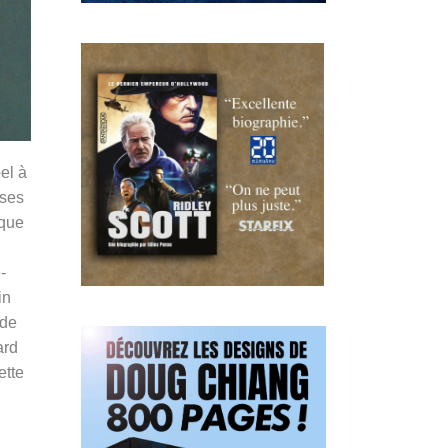
el à
 ses
 que
-
in
ade
ard
ette