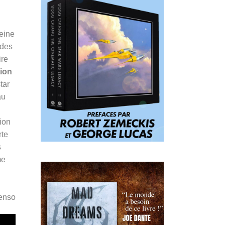
peine
 des
ire
tion
tar
au
ion
rte
s
me
Penso