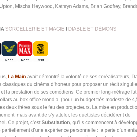
Upton, Mischa Heywood, Kathryn Adams, Brian Godfrey, Brend
n
MA
SORCELLERIE ET MAGIE
I
DIABLE ET DÉMONS
cus,
La Main
avait démontré la volonté de ses coréalisateurs, D
s classiques du cinéma d’horreur pour proposer un récit singulie
et la prestation de ses comédiens. Ce premier long-métrage fut
dollars au box-office mondial (pour un budget très modeste de 4,
les deux frères sous le feu des projecteurs. La mise en producti
ment, mais avant de s’y atteler, les duettistes décidèrent de
el. Ce projet, c’est
Substitution
, qu’ils commencent à dévelop
re partiellement d’une expérience personnelle : la perte d’un enfa