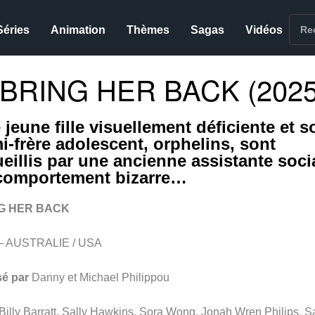
Séries
Animation
Thèmes
Sagas
Vidéos
 BRING HER BACK (2025
 jeune fille visuellement déficiente et s
i-frère adolescent, orphelins, sont
ueillis par une ancienne assistante soci
comportement bizarre…
G HER BACK
– AUSTRALIE / USA
sé par
Danny et Michael Philippou
Billy Barratt, Sally Hawkins, Sora Wong, Jonah Wren Philips, Sa