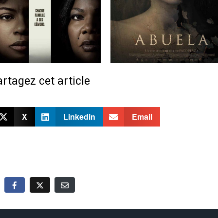
rtagez cet article
X
Linkedin
Email