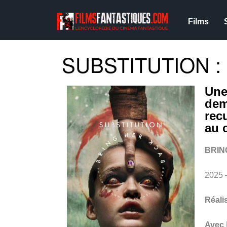
Films
SUBSTITUTION :
Une
dem
rec
au 
BRIN
2025 
Réali
Avec