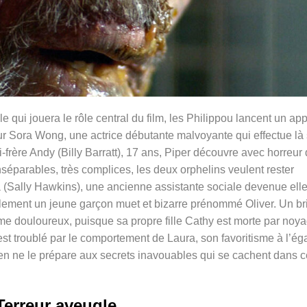
 qui jouera le rôle central du film, les Philippou lancent un app
sur Sora Wong, une actrice débutante malvoyante qui effectue là
frère Andy (Billy Barratt), 17 ans, Piper découvre avec horreur
séparables, très complices, les deux orphelins veulent rester
 (Sally Hawkins), une ancienne assistante sociale devenue elle
alement un jeune garçon muet et bizarre prénommé Oliver. Un br
e douloureux, puisque sa propre fille Cathy est morte par noy
est troublé par le comportement de Laura, son favoritisme à l’ég
 rien ne le prépare aux secrets inavouables qui se cachent dans c
Terreur aveugle