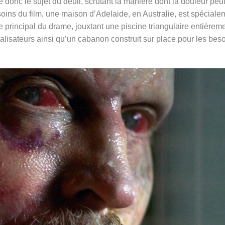
 donc le sujet du deuil, scrutant la manière dont la douleur peu
besoins du film, une maison d’Adelaide, en Australie, est spéciale
 principal du drame, jouxtant une piscine triangulaire entièrem
alisateurs ainsi qu’un cabanon construit sur place pour les bes