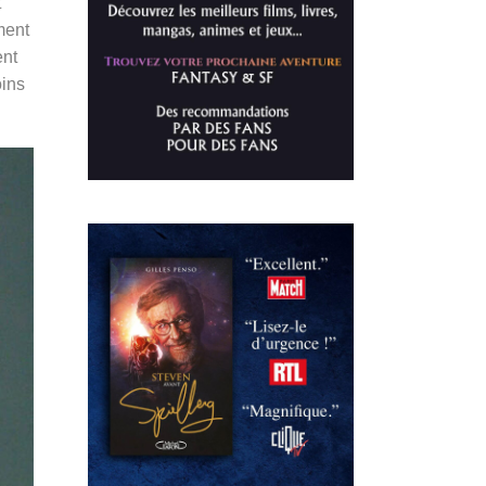
t
ment
ent
oins