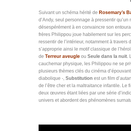
Suivant un schéma hérité de
Rosemary’s B
d’Andy, seul personnage à pressentir qu’un ma
désespérément à en convaincre son entourag
frères Philippou joue habilement sur les perc
ressentir de l’intérieur, notamment à travers 
s’approprie ainsi le motif classique de l’héro
de
Terreur aveugle
ou
Seule dans la nuit
. 
cauchemar physique, les Philippou ne se pr
plusieurs thèmes clés du cinéma d’épouvante 
diabolique -,
Substitution
est un film d’autan
de l’être cher et la maltraitance infantile. L
deux œuvres étant liées par une série d’indi
univers et abordent des phénomènes surnatur