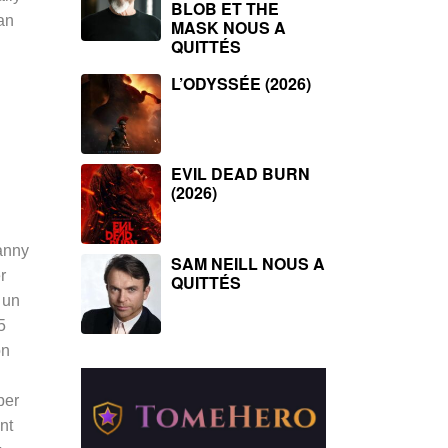
BLOB ET THE
an
MASK NOUS A
QUITTÉS
L’ODYSSÉE (2026)
EVIL DEAD BURN
(2026)
anny
SAM NEILL NOUS A
r
QUITTÉS
 un
5
on
per
nt