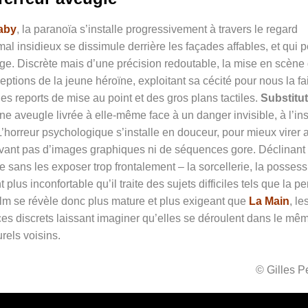
aby
, la paranoïa s’installe progressivement à travers le regard
l insidieux se dissimule derrière les façades affables, et qui 
e. Discrète mais d’une précision redoutable, la mise en scène
eptions de la jeune héroïne, exploitant sa cécité pour nous la fa
des reports de mise au point et des gros plans tactiles.
Substitu
ïne aveugle livrée à elle-même face à un danger invisible, à l’ins
L’horreur psychologique s’installe en douceur, pour mieux virer 
ivant pas d’images graphiques ni de séquences gore. Déclinant
sans les exposer trop frontalement – la sorcellerie, la possess
t plus inconfortable qu’il traite des sujets difficiles tels que la pe
e film se révèle donc plus mature et plus exigeant que
La Main
, le
ces discrets laissant imaginer qu’elles se déroulent dans le mê
els voisins.
© Gilles 