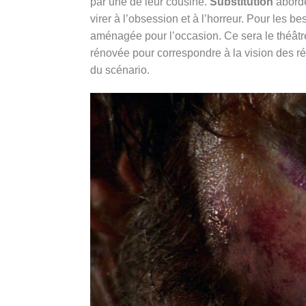
par une de leur cousine.
Substitution
aborde
virer à l’obsession et à l’horreur. Pour les 
aménagée pour l’occasion. Ce sera le théâtre
rénovée pour correspondre à la vision des ré
du scénario.