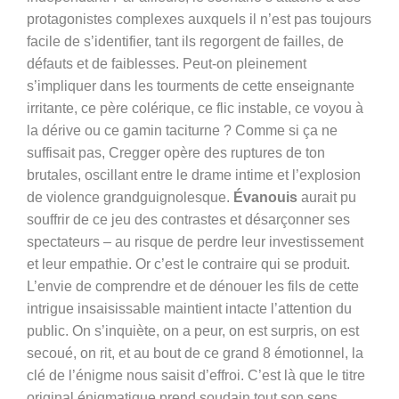
protagonistes complexes auxquels il n’est pas toujours
facile de s’identifier, tant ils regorgent de failles, de
défauts et de faiblesses. Peut-on pleinement
s’impliquer dans les tourments de cette enseignante
irritante, ce père colérique, ce flic instable, ce voyou à
la dérive ou ce gamin taciturne ? Comme si ça ne
suffisait pas, Cregger opère des ruptures de ton
brutales, oscillant entre le drame intime et l’explosion
de violence grandguignolesque.
Évanouis
aurait pu
souffrir de ce jeu des contrastes et désarçonner ses
spectateurs – au risque de perdre leur investissement
et leur empathie. Or c’est le contraire qui se produit.
L’envie de comprendre et de dénouer les fils de cette
intrigue insaisissable maintient intacte l’attention du
public. On s’inquiète, on a peur, on est surpris, on est
secoué, on rit, et au bout de ce grand 8 émotionnel, la
clé de l’énigme nous saisit d’effroi. C’est là que le titre
original énigmatique prend soudain tout son sens.