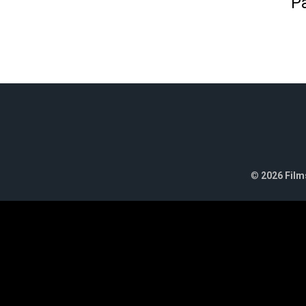
Pa
©
2026 Films