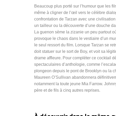
Beaucoup plus porté sur l’humour que les fi
même à cligner de l’œil vers le célèbre dial
confrontation de Tarzan avec une civilisati
un tailleur ou la découverte d’une douche dan
La guenon sème la zizanie un peu partout où 
provoque le chaos dans le vestiaire d’un musi
le seul ressort du film. Lorsque Tarzan se re
doit statuer sur le sort de Boy, et voit sa lég
drame affleure. Pour compléter ce cocktail 
spectaculaires d’anthologie, comme l’escala
plongeon depuis le pont de Brooklyn ou la ch
Maureen O’Sullivan abandonnera définitivem
notamment la toute jeune Mia Farrow. Johnny
père et de fils à cinq autres reprises.