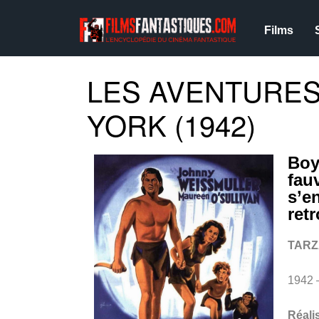
Films
LES AVENTURES
YORK (1942)
Boy
fau
s’e
ret
TARZ
1942 
Réali