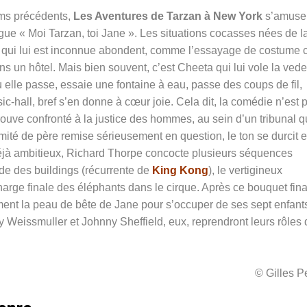
lms précédents,
Les Aventures de Tarzan à New York
s’amuse
ogue « Moi Tarzan, toi Jane ». Les situations cocasses nées de l
on qui lui est inconnue abondent, comme l’essayage de costume 
s un hôtel. Mais bien souvent, c’est Cheeta qui lui vole la vede
elle passe, essaie une fontaine à eau, passe des coups de fil,
c-hall, bref s’en donne à cœur joie. Cela dit, la comédie n’est 
trouve confronté à la justice des hommes, au sein d’un tribunal q
itimité de père remise sérieusement en question, le ton se durcit e
déjà ambitieux, Richard Thorpe concocte plusieurs séquences
de des buildings (récurrente de
King Kong
), le vertigineux
arge finale des éléphants dans le cirque. Après ce bouquet fina
ent la peau de bête de Jane pour s’occuper de ses sept enfant
 Weissmuller et Johnny Sheffield, eux, reprendront leurs rôles 
© Gilles 