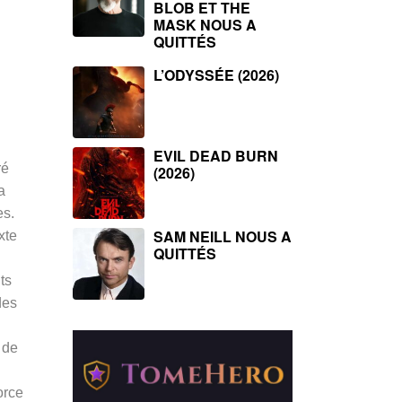
BLOB ET THE
MASK NOUS A
QUITTÉS
L’ODYSSÉE (2026)
EVIL DEAD BURN
ré
(2026)
a
es.
SAM NEILL NOUS A
xte
QUITTÉS
ts
des
 de
orce