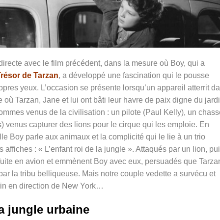
irecte avec le film précédent, dans la mesure où Boy, qui a
Trésor de Tarzan
, a développé une fascination qui le pousse
opres yeux. L’occasion se présente lorsqu’un appareil atterrit d
 où Tarzan, Jane et lui ont bâti leur havre de paix digne du jard
hommes venus de la civilisation : un pilote (Paul Kelly), un chas
s) venus capturer des lions pour le cirque qui les emploie. En
 Boy parle aux animaux et la complicité qui le lie à un trio
ffiches : « L’enfant roi de la jungle ». Attaqués par un lion, pu
a fuite en avion et emmènent Boy avec eux, persuadés que Tarza
r la tribu belliqueuse. Mais notre couple vedette a survécu et
coin en direction de New York…
a jungle urbaine