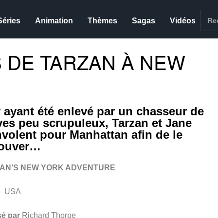
Séries
Animation
Thèmes
Sagas
Vidéos
 DE TARZAN À NEW
 ayant été enlevé par un chasseur de
ves peu scrupuleux, Tarzan et Jane
nvolent pour Manhattan afin de le
rouver…
AN’S NEW YORK ADVENTURE
– USA
sé par
Richard Thorpe