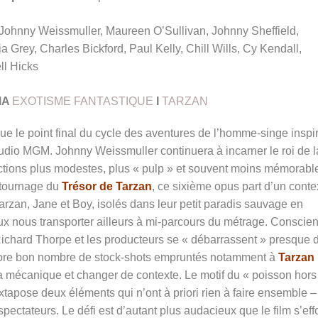
Johnny Weissmuller, Maureen O’Sullivan, Johnny Sheffield,
ia Grey, Charles Bickford, Paul Kelly, Chill Wills, Cy Kendall,
ll Hicks
MA
EXOTISME FANTASTIQUE
I
TARZAN
e le point final du cycle des aventures de l’homme-singe inspi
udio MGM. Johnny Weissmuller continuera à incarner le roi de l
uctions plus modestes, plus « pulp » et souvent moins mémorabl
 tournage du
Trésor de Tarzan
, ce sixième opus part d’un conte
Tarzan, Jane et Boy, isolés dans leur petit paradis sauvage en
 nous transporter ailleurs à mi-parcours du métrage. Conscien
ur Richard Thorpe et les producteurs se « débarrassent » presque 
encore bon nombre de stock-shots empruntés notamment à
Tarzan
la mécanique et changer de contexte. Le motif du « poisson hors
juxtapose deux éléments qui n’ont à priori rien à faire ensemble –
pectateurs. Le défi est d’autant plus audacieux que le film s’eff