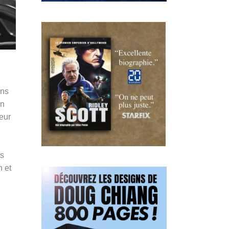
ans
in
seur
is
n et