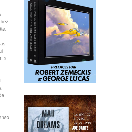
a
chez
tte.
pas
ui
t le
l,
s,
de
Penso