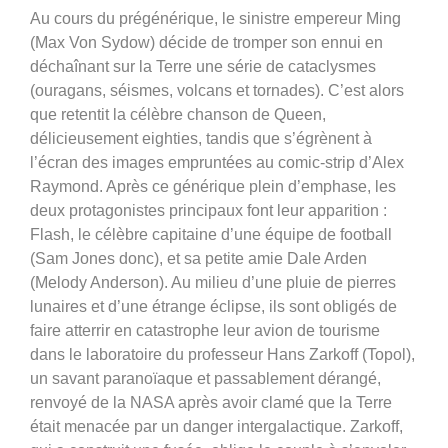
Au cours du prégénérique, le sinistre empereur Ming
(
Max Von Sydow)
décide de tromper son ennui en
déchaînant sur la Terre une série de cataclysmes
(ouragans, séismes, volcans et tornades). C’est alors
que retentit la célèbre chanson de Queen,
délicieusement eighties, tandis que s’égrènent à
l’écran des images empruntées au comic-strip d’Alex
Raymond. Après ce générique plein d’emphase, les
deux protagonistes principaux font leur apparition :
Flash, le célèbre capitaine d’une équipe de football
(Sam Jones donc), et sa petite amie Dale Arden
(Melody Anderson). Au milieu d’une pluie de pierres
lunaires et d’une étrange éclipse, ils sont obligés de
faire atterrir en catastrophe leur avion de tourisme
dans le laboratoire du professeur Hans Zarkoff (Topol),
un savant paranoïaque et passablement dérangé,
renvoyé de la NASA après avoir clamé que la Terre
était menacée par un danger intergalactique. Zarkoff,