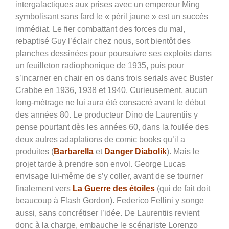
intergalactiques aux prises avec un empereur Ming
symbolisant sans fard le « péril jaune » est un succès
immédiat. Le fier combattant des forces du mal,
rebaptisé Guy l’éclair chez nous, sort bientôt des
planches dessinées pour poursuivre ses exploits dans
un feuilleton radiophonique de 1935, puis pour
s’incarner en chair en os dans trois serials avec Buster
Crabbe en 1936, 1938 et 1940. Curieusement, aucun
long-métrage ne lui aura été consacré avant le début
des années 80. Le producteur Dino de Laurentiis y
pense pourtant dès les années 60, dans la foulée des
deux autres adaptations de comic books qu’il a
produites (
Barbarella
et
Danger Diabolik
). Mais le
projet tarde à prendre son envol. George Lucas
envisage lui-même de s’y coller, avant de se tourner
finalement vers
La Guerre des étoiles
(qui de fait doit
beaucoup à Flash Gordon). Federico Fellini y songe
aussi, sans concrétiser l’idée. De Laurentiis revient
donc à la charge, embauche le scénariste Lorenzo