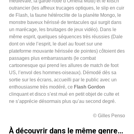
médiévale, la garde-robe d’Ornella Mutti) et le kitsch
outrancier (les affreux trucages optiques, le slip en cuir
de Flash, la faune hétéroclite de la planète Mongo, le
monstre baveux hérissé de tentacules qui surgit dans
un marécage, les bruitages de jeux vidéo). Dans le
même esprit, quelques séquences très réussies (Dale
dont on vide l’esprit, le duel au fouet sur une
plateforme mouvante hérissée de pointes) côtoient des
passages plus embarrassants (le combat
cartoonesque qui prend les allures de match de foot
US, l’envol des hommes-oiseaux). Démodé dès sa
sortie sur les écrans, accueilli par le public avec un
enthousiasme très modéré, ce
Flash Gordon
clinquant et disco s’est mué en petit objet de culte et
ne s’apprécie désormais plus qu’au second degré.
© Gilles Penso
À découvrir dans le même genre…