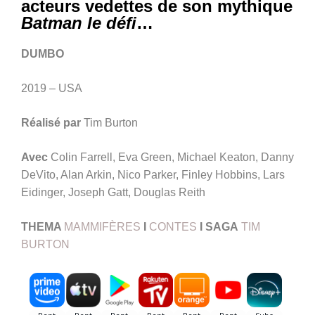
acteurs vedettes de son mythique
Batman le défi
…
DUMBO
2019 – USA
Réalisé par
Tim Burton
Avec
Colin Farrell, Eva Green, Michael Keaton, Danny
DeVito, Alan Arkin, Nico Parker, Finley Hobbins, Lars
Eidinger, Joseph Gatt, Douglas Reith
THEMA
MAMMIFÈRES
I
CONTES
I
SAGA
TIM
BURTON