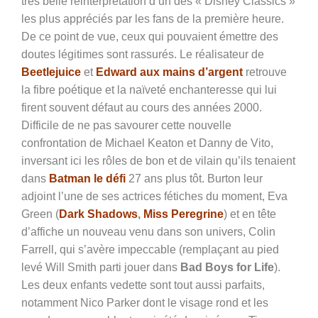
très belle réinterprétation d’un des « Disney Classics »
les plus appréciés par les fans de la première heure.
De ce point de vue, ceux qui pouvaient émettre des
doutes légitimes sont rassurés. Le réalisateur de
Beetlejuice
et
Edward aux mains d’argent
retrouve
la fibre poétique et la naïveté enchanteresse qui lui
firent souvent défaut au cours des années 2000.
Difficile de ne pas savourer cette nouvelle
confrontation de Michael Keaton et Danny de Vito,
inversant ici les rôles de bon et de vilain qu’ils tenaient
dans
Batman le défi
27 ans plus tôt. Burton leur
adjoint l’une de ses actrices fétiches du moment, Eva
Green (
Dark Shadows
,
Miss Peregrine
) et en tête
d’affiche un nouveau venu dans son univers, Colin
Farrell, qui s’avère impeccable (remplaçant au pied
levé Will Smith parti jouer dans
Bad Boys for Life
).
Les deux enfants vedette sont tout aussi parfaits,
notamment Nico Parker dont le visage rond et les