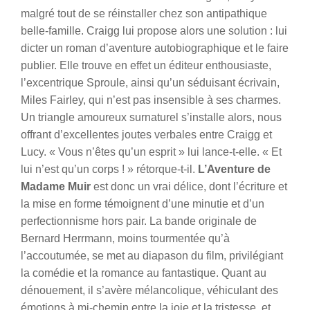
malgré tout de se réinstaller chez son antipathique
belle-famille. Craigg lui propose alors une solution : lui
dicter un roman d’aventure autobiographique et le faire
publier. Elle trouve en effet un éditeur enthousiaste,
l’excentrique Sproule, ainsi qu’un séduisant écrivain,
Miles Fairley, qui n’est pas insensible à ses charmes.
Un triangle amoureux surnaturel s’installe alors, nous
offrant d’excellentes joutes verbales entre Craigg et
Lucy. « Vous n’êtes qu’un esprit » lui lance-t-elle. « Et
lui n’est qu’un corps ! » rétorque-t-il.
L’Aventure de
Madame Muir
est donc un vrai délice, dont l’écriture et
la mise en forme témoignent d’une minutie et d’un
perfectionnisme hors pair. La bande originale de
Bernard Herrmann, moins tourmentée qu’à
l’accoutumée, se met au diapason du film, privilégiant
la comédie et la romance au fantastique. Quant au
dénouement, il s’avère mélancolique, véhiculant des
émotions à mi-chemin entre la joie et la tristesse, et