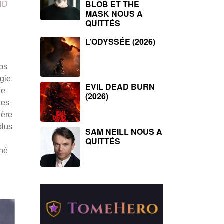
BLOB ET THE
ND
MASK NOUS A
QUITTÉS
L’ODYSSÉE (2026)
mps
ogie
EVIL DEAD BURN
le
(2026)
tes
hère
plus
SAM NEILL NOUS A
QUITTÉS
nné