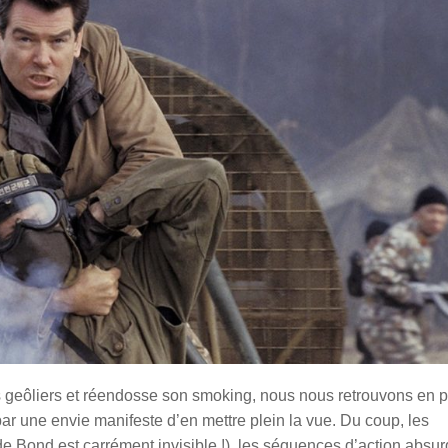
geôliers et réendosse son smoking, nous nous retrouvons en p
par une envie manifeste d’en mettre plein la vue. Du coup, les
e Bond est carrément invisible !), les séquences d’action absu