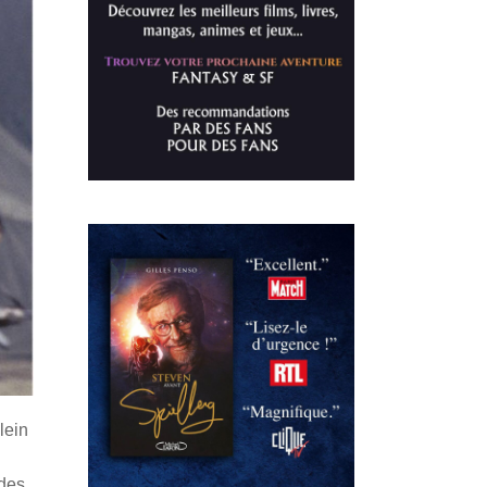
lein
rdes