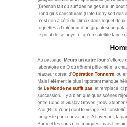
(Brosnan fait du surf des neiges sur un bout 
Bond girls caricaturale (Hale Berry sort des 
n’est rien à côté du climax dans lequel deux
roquettes à l’intérieur d’un gigantesque palai
le point de se noyer et qu’un satellite lance d
Homm
Au passage,
Meurs un autre jour
s’efforce 
laboratoire de Q où trônent pêle-mêle la ch
réacteur dorsal d’
Opération Tonnerre
, ou e
Mais l’élément le plus important manque hél
de
Le Monde ne suffit pas
, et remplacé ici
succession. Il y a bien quelques scènes réj
entre Bond et Gustav Graves (Toby Stephens)
Zao (Rick Yune) dont le visage est constellé 
indigeste pour convaincre. A l’avenant, la pa
Barry et les sons électroniques, mais l’insp