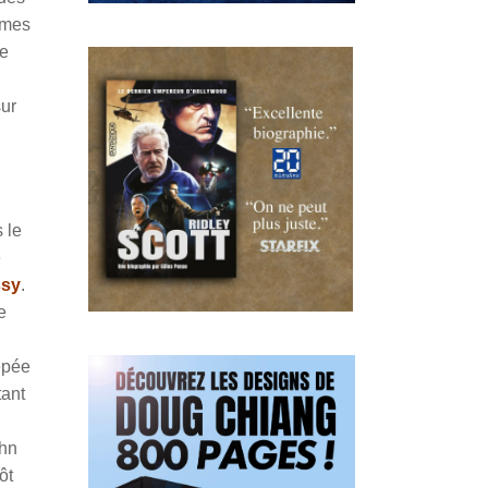
James
ce
sur
 le
e
ssy
.
e
épée
tant
ohn
ôt