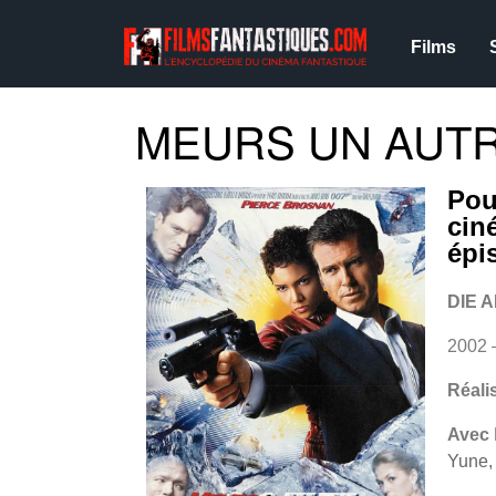
Films
MEURS UN AUTRE
Pou
cin
épi
DIE 
2002 
Réali
Avec
Yune,