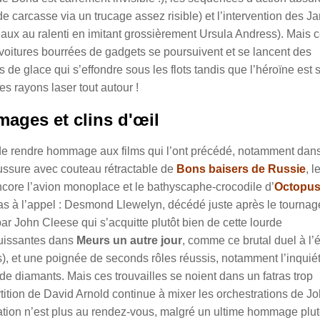
de carcasse via un trucage assez risible) et l’intervention des 
eaux au ralenti en imitant grossièrement Ursula Andress). Mais 
 voitures bourrées de gadgets se poursuivent et se lancent des
s de glace qui s’effondre sous les flots tandis que l’héroïne est 
es rayons laser tout autour !
ages et clins d'œil
de rendre hommage aux films qui l’ont précédé, notamment dans
aussure avec couteau rétractable de
Bons baisers de Russie
, l
ncore l’avion monoplace et le bathyscaphe-crocodile d’
Octopu
as à l’appel : Desmond Llewelyn, décédé juste après le tournag
 par John Cleese qui s’acquitte plutôt bien de cette lourde
ouissantes dans
Meurs un autre jour
, comme ce brutal duel à l’
, et une poignée de seconds rôles réussis, notamment l’inquié
de diamants. Mais ces trouvailles se noient dans un fatras trop
rtition de David Arnold continue à mixer les orchestrations de J
iration n’est plus au rendez-vous, malgré un ultime hommage plut