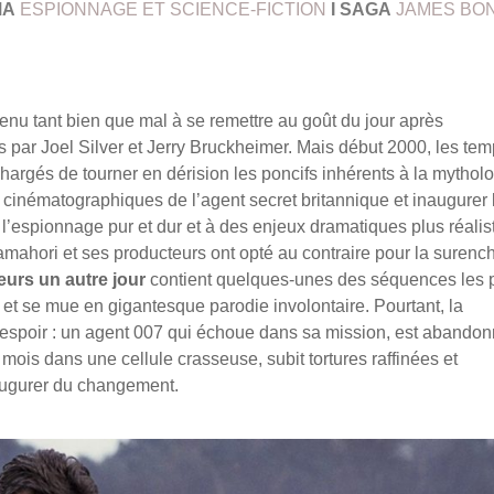
MA
ESPIONNAGE ET SCIENCE-FICTION
I
SAGA
JAMES BO
u tant bien que mal à se remettre au goût du jour après
s par Joel Silver et Jerry Bruckheimer. Mais début 2000, les te
hargés de tourner en dérision les poncifs inhérents à la mythol
cinématographiques de l’agent secret britannique et inaugurer 
 l’espionnage pur et dur et à des enjeux dramatiques plus réalis
amahori et ses producteurs ont opté au contraire pour la surenc
urs un autre jour
contient quelques-unes des séquences les 
et se mue en gigantesque parodie involontaire. Pourtant, la
espoir : un agent 007 qui échoue dans sa mission, est abando
mois dans une cellule crasseuse, subit tortures raffinées et
 augurer du changement.