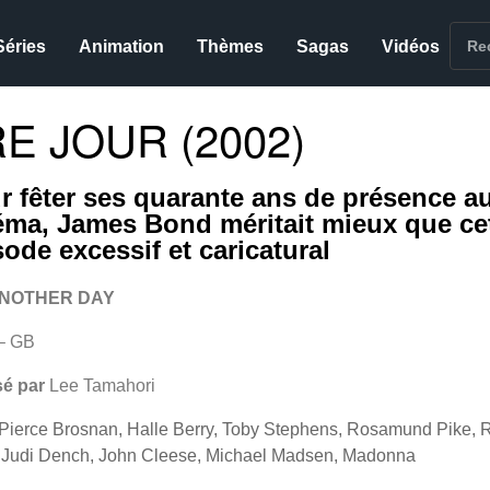
Séries
Animation
Thèmes
Sagas
Vidéos
 JOUR (2002)
r fêter ses quarante ans de présence a
éma, James Bond méritait mieux que ce
sode excessif et caricatural
ANOTHER DAY
– GB
sé par
Lee Tamahori
Pierce Brosnan, Halle Berry, Toby Stephens, Rosamund Pike, 
 Judi Dench, John Cleese, Michael Madsen, Madonna