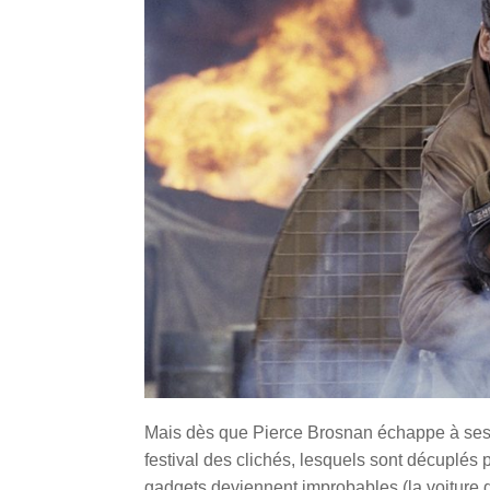
Mais dès que Pierce Brosnan échappe à ses 
festival des clichés, lesquels sont décuplés 
gadgets deviennent improbables (la voiture d