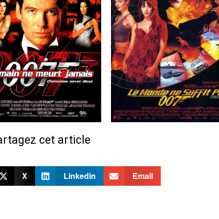
rtagez cet article
X
Linkedin
Email