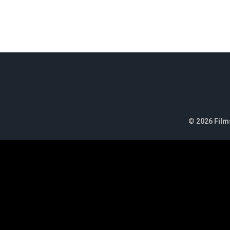
©
2026 Films