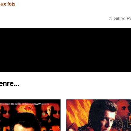
eux fois
.
© Gilles 
genre…