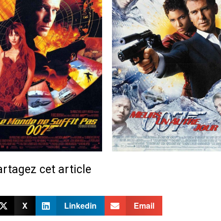
rtagez cet article
X
Linkedin
Email