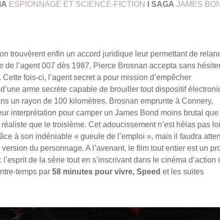
MA
ESPIONNAGE ET SCIENCE-FICTION
I
SAGA
JAMES BO
n trouvèrent enfin un accord juridique leur permettant de relan
e de l’agent 007 dès 1987, Pierce Brosnan accepta sans hésite
 Cette fois-ci, l’agent secret a pour mission d’empêcher
d’une arme secrète capable de brouiller tout dispositif électron
– dans un rayon de 100 kilomètres. Brosnan emprunte à Connery,
ur interprétation pour camper un James Bond moins brutal que 
 réaliste que le troisième. Cet adoucissement n’est hélas pas lo
râce à son indéniable « gueule de l’emploi », mais il faudra atte
version du personnage. A l’avenant, le film tout entier est un pr
l’esprit de la série tout en s’inscrivant dans le cinéma d’action
entre-temps par
58 minutes pour vivre, Speed
et les suites