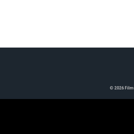
©
2026 Films