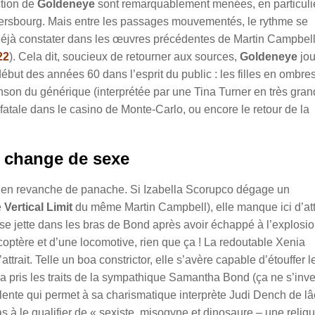
ction de
Goldeneye
sont remarquablement menées, en particulie
tersbourg. Mais entre les passages mouvementés, le rythme se
 déjà constater dans les œuvres précédentes de Martin Campbel
22
). Cela dit, soucieux de retourner aux sources,
Goldeneye
jo
début des années 60 dans l’esprit du public : les filles en ombre
son du générique (interprétée par une Tina Turner en très gra
atale dans le casino de Monte-Carlo, ou encore le retour de la
 change de sexe
n revanche de panache. Si Izabella Scorupco dégage un
e
Vertical Limit
du même Martin Campbell), elle manque ici d’attr
 se jette dans les bras de Bond après avoir échappé à l’explosi
icoptère et d’une locomotive, rien que ça ! La redoutable Xenia
trait. Telle un boa constrictor, elle s’avère capable d’étouffer l
 pris les traits de la sympathique Samantha Bond (ça ne s’inv
lente qui permet à sa charismatique interprète Judi Dench de l
s à le qualifier de « sexiste, misogyne et dinosaure – une reliq