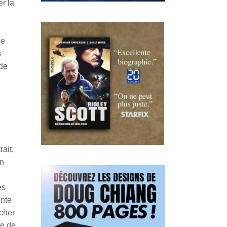
r la
l
ue
s
nde
ait,
on
es
ente
âcher
ue de