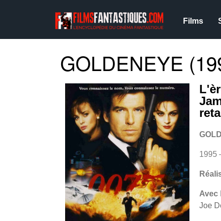
Films
GOLDENEYE (19
L'è
Jam
ret
GOL
1995 
Réali
Avec
Joe D