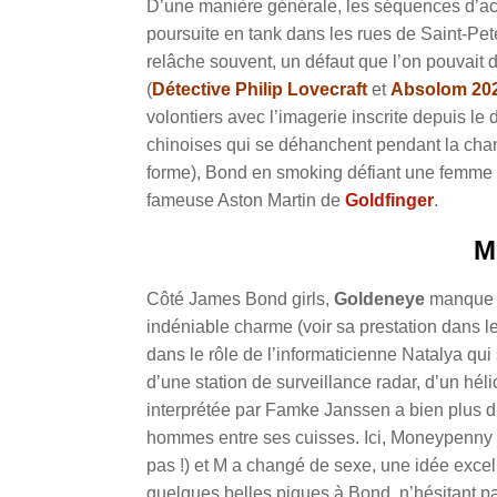
D’une manière générale, les séquences d’a
poursuite en tank dans les rues de Saint-Pe
relâche souvent, un défaut que l’on pouvait
(
Détective Philip Lovecraft
et
Absolom 20
volontiers avec l’imagerie inscrite depuis le 
chinoises qui se déhanchent pendant la chan
forme), Bond en smoking défiant une femme f
fameuse Aston Martin de
Goldfinger
.
M
Côté James Bond girls,
Goldeneye
manque e
indéniable charme (voir sa prestation dans l
dans le rôle de l’informaticienne Natalya qui
d’une station de surveillance radar, d’un hél
interprétée par Famke Janssen a bien plus d’at
hommes entre ses cuisses. Ici, Moneypenny a
pas !) et M a changé de sexe, une idée excel
quelques belles piques à Bond, n’hésitant pa