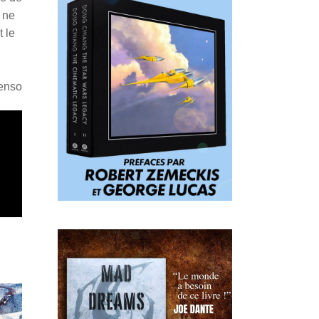
 ne
t le
Penso