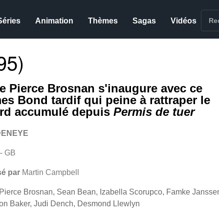
Séries
Animation
Thèmes
Sagas
Vidéos
95)
re Pierce Brosnan s'inaugure avec ce
es Bond tardif qui peine à rattraper le
ard accumulé depuis
Permis de tuer
DENEYE
– GB
sé par
Martin Campbell
Pierce Brosnan, Sean Bean, Izabella Scorupco, Famke Jansse
on Baker, Judi Dench, Desmond Llewlyn