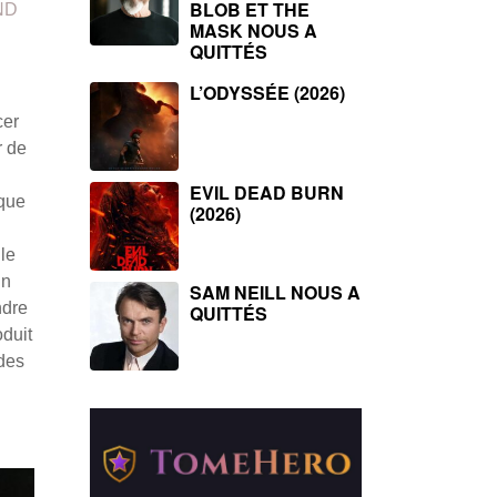
BLOB ET THE
ND
MASK NOUS A
QUITTÉS
L’ODYSSÉE (2026)
cer
r de
EVIL DEAD BURN
ique
(2026)
le
in
SAM NEILL NOUS A
ndre
QUITTÉS
oduit
 des