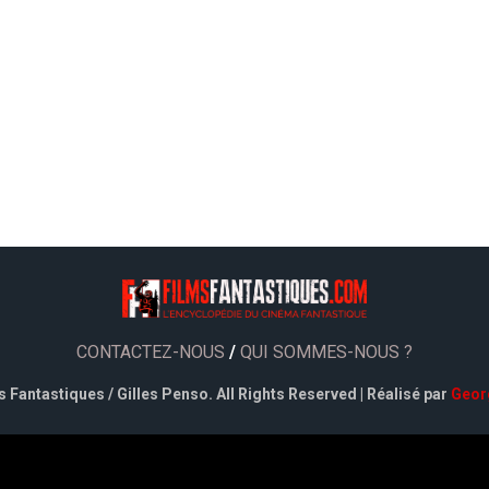
CONTACTEZ-NOUS
/
QUI SOMMES-NOUS ?
 Fantastiques / Gilles Penso. All Rights Reserved | Réalisé par
Geor