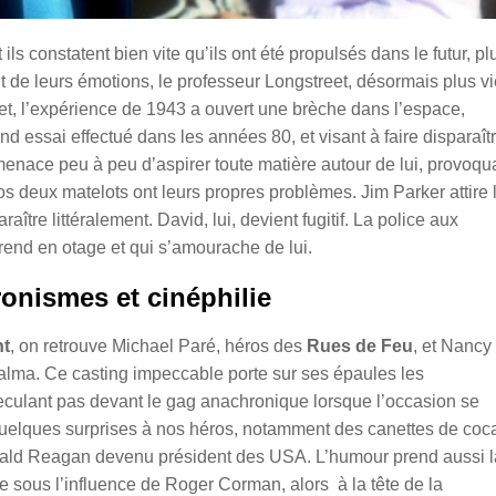
t ils constatent bien vite qu’ils ont été propulsés dans le futur, pl
t de leurs émotions, le professeur Longstreet, désormais plus v
et, l’expérience de 1943 a ouvert une brèche dans l’espace,
d essai effectué dans les années 80, et visant à faire disparaît
r menace peu à peu d’aspirer toute matière autour de lui, provoqu
 deux matelots ont leurs propres problèmes. Jim Parker attire 
raître littéralement. David, lui, devient fugitif. La police aux
 prend en otage et qui s’amourache de lui.
onismes et cinéphilie
nt
, on retrouve Michael Paré, héros des
Rues de Feu
, et Nancy
 Palma. Ce casting impeccable porte sur ses épaules les
eculant pas devant le gag anachronique lorsque l’occasion se
quelques surprises à nos héros, notamment des canettes de coc
nald Reagan devenu président des USA.
L’humour prend aussi l
e sous l’influence de Roger Corman, alors à la tête de la