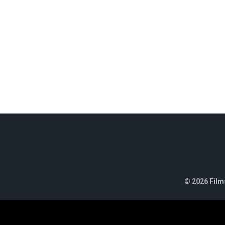
©
2026 Films