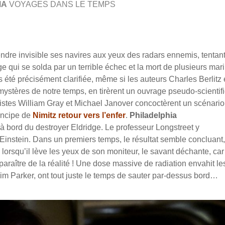
MA
VOYAGES DANS LE TEMPS
ndre invisible ses navires aux yeux des radars ennemis, tentan
qui se solda par un terrible échec et la mort de plusieurs mari
 été précisément clarifiée, même si les auteurs Charles Berlitz 
ystères de notre temps, en tirèrent un ouvrage pseudo-scientif
ristes William Gray et Michael Janover concoctèrent un scénario
rincipe de
Nimitz retour vers l’enfer
.
Philadelphia
 bord du destroyer Eldridge. Le professeur Longstreet y
Einstein. Dans un premiers temps, le résultat semble concluant,
 lorsqu’il lève les yeux de son moniteur, le savant déchante, car
araître de la réalité ! Une dose massive de radiation envahit le
im Parker, ont tout juste le temps de sauter par-dessus bord…