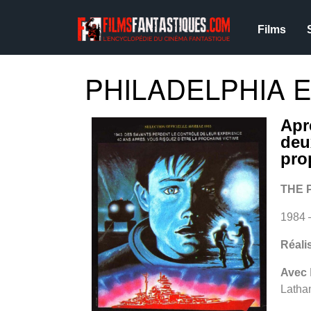
Films
PHILADELPHIA E
Apr
deu
pro
THE 
1984 
Réali
Avec
Latham