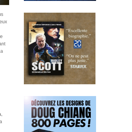
us
ieux
re
ant
la
a,
a