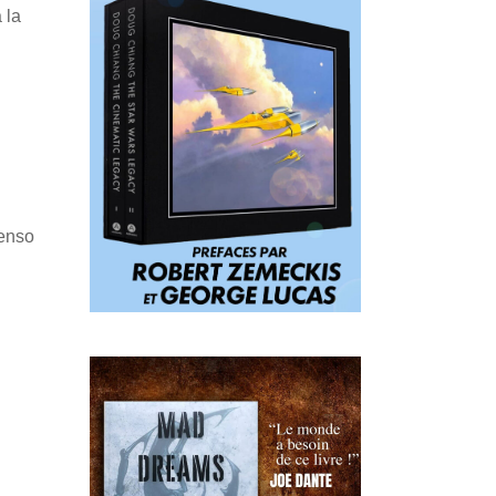
 la
Penso