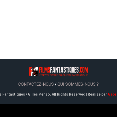
CONTACTEZ-NOUS
/
QUI SOMMES-NOUS ?
 Fantastiques / Gilles Penso. All Rights Reserved | Réalisé par
Geor