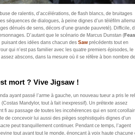
buse de ralentis, d’accélérations, de flash blancs, de bruitages
 les séquences de dialogues, à peine dignes d’un téléfilm allem
es dénués de sens, décors d’une grande pauvreté). Difficile, 
 personnages. D’autant que le scénario de Marcus Dunstan (
Feas
te, puisant des idées dans chacun des
Saw
précédents tout en
Pour qui n’est pas familier avec les quatre premiers épisodes, le
re assez abscons, dans la mesure où il se réfère à bon nombre d
st mort ? Vive Jigsaw !
nda ayant passé l’arme à gauche, un nouveau tueur a pris le re
(Costas Mandylor, tout à fait inexpressif). Un prétexte assez
ant fi au passage de toutes les incohérences qui en sont corollai
ble de concevoir lui aussi des pièges sophistiqués dignes d’un
acre peut tranquillement continuer. Pendant ce temps, l’agent
devine tout avant tout le monde, énonçant à voix haute chacune