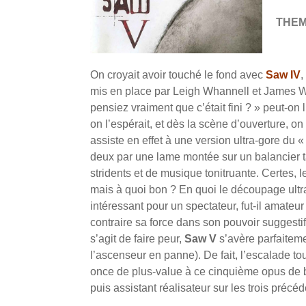
THE
On croyait avoir touché le fond avec
Saw IV
,
mis en place par Leigh Whannell et James 
pensiez vraiment que c’était fini ? » peut-on l
on l’espérait, et dès la scène d’ouverture, on 
assiste en effet à une version ultra-gore du
deux par une lame montée sur un balancier t
stridents et de musique tonitruante. Certes, l
mais à quoi bon ? En quoi le découpage ultra
intéressant pour un spectateur, fut-il amateu
contraire sa force dans son pouvoir suggestif e
s’agit de faire peur,
Saw V
s’avère parfaiteme
l’ascenseur en panne). De fait, l’escalade t
once de plus-value à ce cinquième opus de bi
puis assistant réalisateur sur les trois préc