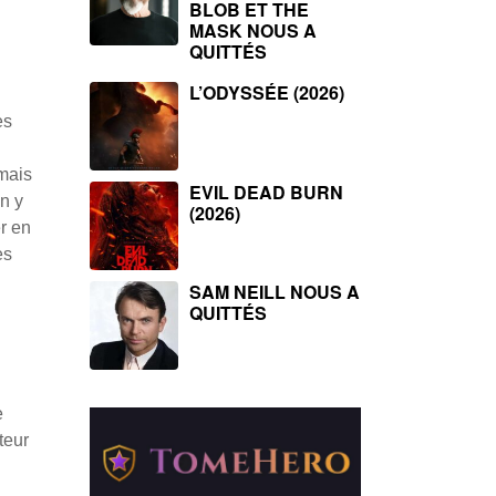
BLOB ET THE
MASK NOUS A
QUITTÉS
L’ODYSSÉE (2026)
es
 mais
EVIL DEAD BURN
On y
(2026)
r en
es
SAM NEILL NOUS A
QUITTÉS
e
teur