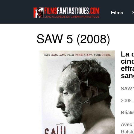
Films
SAW 5 (2008)
La 
cin
eff
sang
SAW 
2008 
Réali
Avec
Rolsto