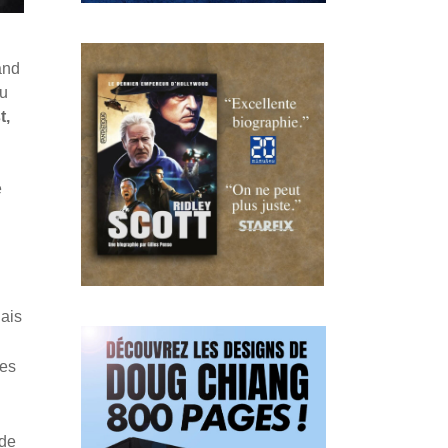
and
du
t,
e
lais
res
 de