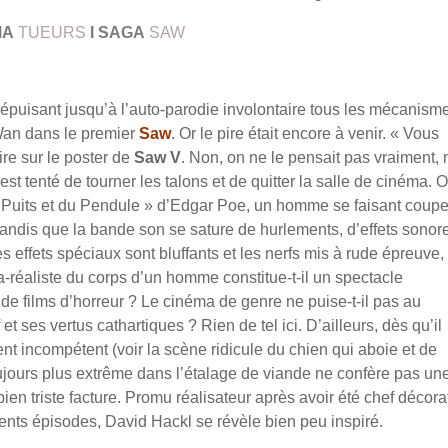
MA
TUEURS
I
SAGA
SAW
 épuisant jusqu’à l’auto-parodie involontaire tous les mécanism
Wan dans le premier
Saw
. Or le pire était encore à venir. « Vous
ire sur le poster de
Saw V
. Non, on ne le pensait pas vraiment,
est tenté de tourner les talons et de quitter la salle de cinéma. 
 « Puits et du Pendule » d’Edgar Poe, un homme se faisant coupe
andis que la bande son se sature de hurlements, d’effets sonor
es effets spéciaux sont bluffants et les nerfs mis à rude épreuve,
-réaliste du corps d’un homme constitue-t-il un spectacle
r de films d’horreur ? Le cinéma de genre ne puise-t-il pas au
t ses vertus cathartiques ? Rien de tel ici. D’ailleurs, dès qu’il
nt incompétent (voir la scène ridicule du chien qui aboie et de
oujours plus extrême dans l’étalage de viande ne confère pas un
en triste facture. Promu réalisateur après avoir été chef décora
édents épisodes, David Hackl se révèle bien peu inspiré.