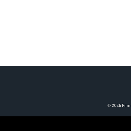
©
2026 Films