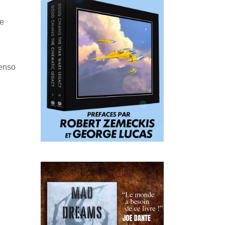
le
Penso