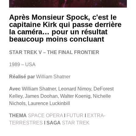
Après Monsieur Spock, c'est le
capitaine Kirk qui passe derrière
la caméra… pour un résultat
beaucoup moins concluant
STAR TREK V – THE FINAL FRONTIER
1989 – USA
Réalisé par
William Shatner
Avec
William Shatner, Leonard Nimoy, DeForest
Kelley, James Doohan, Walter Koenig, Nichelle
Nichols, Laurence Luckinbill
THEMA
SPACE OPERA
I
FUTUR
I
EXTRA-
TERRESTRES
I
SAGA
STAR TREK