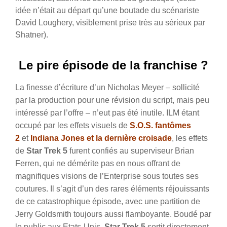
idée n’était au départ qu’une boutade du scénariste
David Loughery, visiblement prise très au sérieux par
Shatner).
Le pire épisode de la franchise ?
La finesse d’écriture d’un Nicholas Meyer – sollicité
par la production pour une révision du script, mais peu
intéressé par l’offre – n’eut pas été inutile. ILM étant
occupé par les effets visuels de
S.O.S. fantômes
2
et
Indiana Jones et la dernière croisade
, les effets
de
Star Trek 5
furent confiés au superviseur Brian
Ferren, qui ne démérite pas en nous offrant de
magnifiques visions de l’Enterprise sous toutes ses
coutures. Il s’agit d’un des rares éléments réjouissants
de ce catastrophique épisode, avec une partition de
Jerry Goldsmith toujours aussi flamboyante. Boudé par
le public aux Etats-Unis,
Star Trek 5
sortit directement