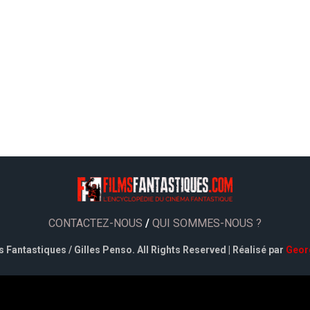
CONTACTEZ-NOUS
/
QUI SOMMES-NOUS ?
 Fantastiques / Gilles Penso. All Rights Reserved | Réalisé par
Geor