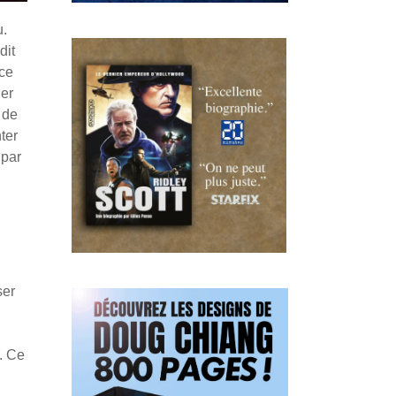
u.
dit
ace
ler
 de
ter
 par
ser
.
Ce