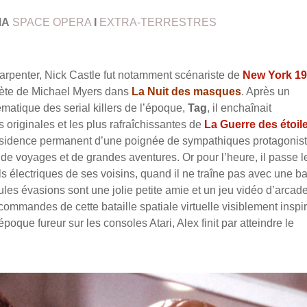
MA
SPACE OPERA
I
EXTRA-TERRESTRES
arpenter, Nick Castle fut notamment scénariste de
New York 1
rète de Michael Myers dans
La Nuit des masques
. Après un
hématique des serial killers de l’époque,
Tag
, il enchaînait
us originales et les plus rafraîchissantes de
La Guerre des étoil
résidence permanent d’une poignée de sympathiques protagonist
e de voyages et de grandes aventures.
Or pour l’heure, il passe l
ls électriques de ses voisins, quand il ne traîne pas avec une b
es évasions sont une jolie petite amie et un jeu vidéo d’arcad
commandes de cette bataille spatiale virtuelle visiblement inspi
poque fureur sur les consoles Atari, Alex finit par atteindre le