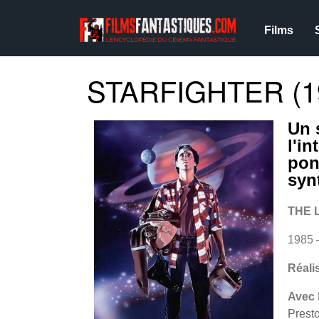
Films
STARFIGHTER (1
Un 
l'in
pon
syn
THE 
1985 
Réali
Avec
Prest