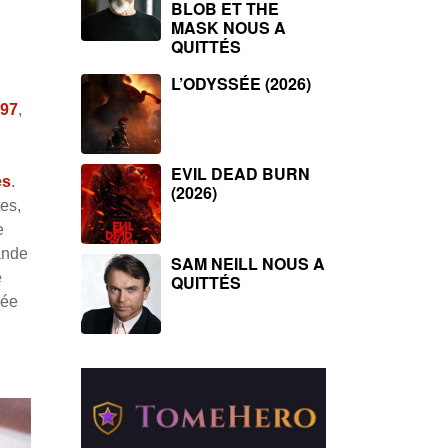
BLOB ET THE
MASK NOUS A
QUITTÉS
L’ODYSSÉE (2026)
997
,
EVIL DEAD BURN
es
.
(2026)
es,
e
ande
SAM NEILL NOUS A
e
QUITTÉS
rée