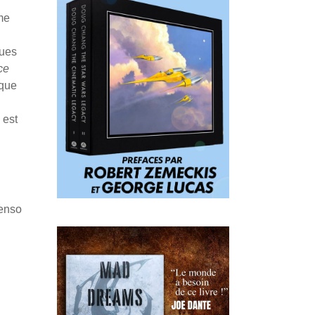
me
ques
ce
ique
est
Penso