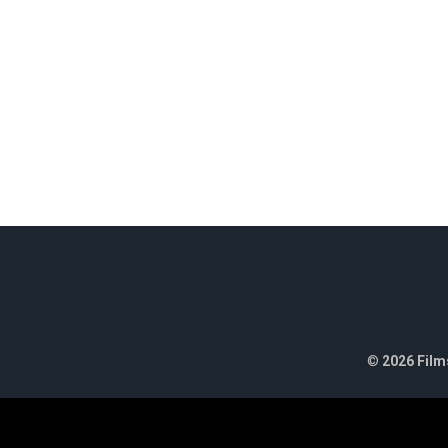
©
2026 Films