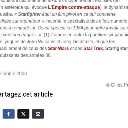
D souffrent fatalement de textures moyennement réalistes (en
d’un astéroïde qui évoque
L’Empire contre-attaque
), le dynamis
ussite.
«
Starfighter
était un film pivot en ce qui concerne
lisés sur ordinateur »
, raconte le spécialiste des effets numéri
ions a remporté un Oscar spécial en 1984 pour notre travail sur 
alement numériques. »
(1) Comme en outre la partition symphon
s lyriques de John Williams et Jerry Goldsmith, et que les
 habilement de ceux des
Star Wars
et des
Star Trek
,
Starfighter
jouissants des années 80.
 décembre 2008
© Gilles 
rtagez cet article