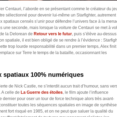
ler Centauri, l’aborde en se présentant comme le créateur du je
tre sélectionné pour devenir lui-même un Starfighter, autrement 
x spatiaux censés s’unir pour défendre l’univers face à la men
s une seconde, mais lorsque la voiture de Centauri se met à vo
 de la Delorean de
Retour vers le futur
, puis s’élève au-dessus
 spatiale, il est bien obligé de se rendre à l’évidence : Starfigh
tte trop lourde responsabilité dans un premier temps, Alex finit
remplace sur Terre le temps de la bataille, occasionnant les
x spatiaux 100% numériques
erte de Nick Castle, ne s’interdit aucun trait d’humour, sans ver
 A celle de
La Guerre des étoiles
, le film ajoute l’influence
ce dernier pour oser un tour de force technique alors très avant-
constituer toutes les séquences spatiales en image de synthèse
ment fort risqué en 1985, et on ne peut que saluer la qualité du