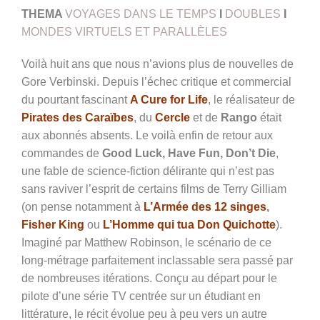
THEMA
VOYAGES DANS LE TEMPS
I
DOUBLES
I
MONDES VIRTUELS ET PARALLÈLES
Voilà huit ans que nous n’avions plus de nouvelles de
Gore Verbinski. Depuis l’échec critique et commercial
du pourtant fascinant
A Cure for Life
, le réalisateur de
Pirates des Caraïbes
, du
Cercle
et de
Rango
était
aux abonnés absents. Le voilà enfin de retour aux
commandes de
Good Luck, Have Fun, Don’t Die
,
une fable de science-fiction délirante qui n’est pas
sans raviver l’esprit de certains films de Terry Gilliam
(on pense notamment à
L’Armée des 12 singes
,
Fisher King
ou
L’Homme qui tua Don Quichotte
).
Imaginé par Matthew Robinson, le scénario de ce
long-métrage parfaitement inclassable sera passé par
de nombreuses itérations. Conçu au départ pour le
pilote d’une série TV centrée sur un étudiant en
littérature, le récit évolue peu à peu vers un autre