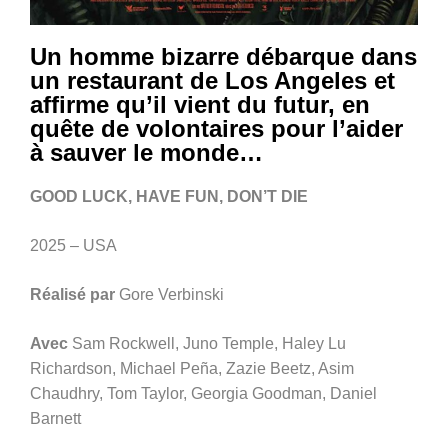
Un homme bizarre débarque dans
un restaurant de Los Angeles et
affirme qu’il vient du futur, en
quête de volontaires pour l’aider
à sauver le monde…
GOOD LUCK, HAVE FUN, DON’T DIE
2025 – USA
Réalisé par
Gore Verbinski
Avec
Sam Rockwell, Juno Temple, Haley Lu
Richardson, Michael Peña, Zazie Beetz, Asim
Chaudhry, Tom Taylor, Georgia Goodman, Daniel
Barnett