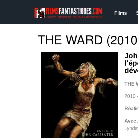
Films
THE WARD (2010
Joh
l'é
dév
THE 
2010 
Réali
Avec
Lyndsy