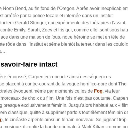
 North Bend, au fin fond de l’Oregon. Après avoir inexplicable
 arrêtée par la police locale et internée dans un institut
e docteur Gerald Stringer, qui expérimente des thérapies d’avant-
contre Emily, Sarah, Zoey et Iris qui, comme elle, sont sous hau
lace dans une maison de fous, notre héroïne se met en tête de
te rôde dans l’institut et sème bientôt la terreur dans les couloir
es…
savoir-faire intact
guère émoussé, Carpenter concocte ainsi des séquences
se placent à contre-courant de la vogue horrifico-gore dont
The
ectrales évoquent même par moments celles de
Fog
, via leur
es morceaux de choix du film. Une fois n’est pas coutume, Carpen
ng presque exclusivement féminin. Jusqu’alors habitué aux « fil
rn classique, quitte à supprimer parfois tout élément féminin d
g
), le cinéaste arpente ainsi un terrain nouveau. Se jugeant trop
a musique, il confie la bande originale à Mark Kilian, comme po