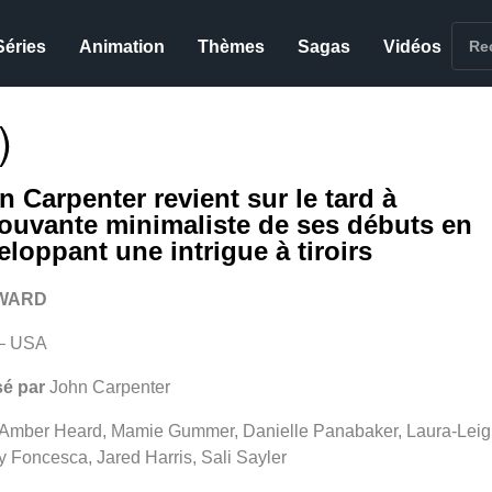
Séries
Animation
Thèmes
Sagas
Vidéos
)
n Carpenter revient sur le tard à
pouvante minimaliste de ses débuts en
eloppant une intrigue à tiroirs
WARD
– USA
sé par
John Carpenter
Amber Heard, Mamie Gummer, Danielle Panabaker, Laura-Leig
 Foncesca, Jared Harris, Sali Sayler