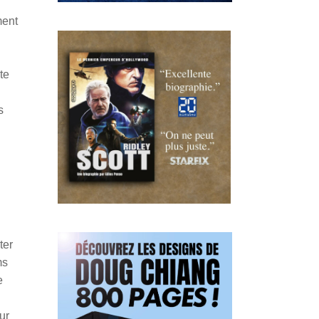
ment
te
s
ter
ms
e
ur