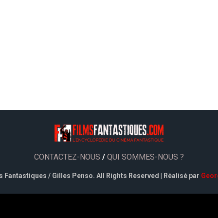
CONTACTEZ-NOUS
/
QUI SOMMES-NOUS ?
 Fantastiques / Gilles Penso. All Rights Reserved | Réalisé par
Geor