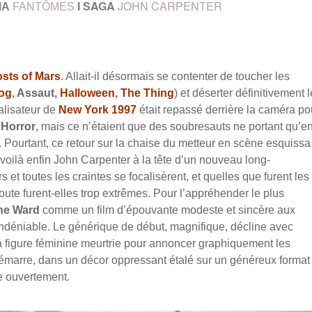
I SAGA
JOHN CARPENTER
MA
FANTÔMES
sts of Mars
. Allait-il désormais se contenter de toucher les
og
, Assaut,
Halloween
,
The Thing
) et déserter définitivement 
alisateur de
New York 1997
était repassé derrière la caméra po
 Horror
, mais ce n’étaient que des soubresauts ne portant qu’e
ut. Pourtant, ce retour sur la chaise du metteur en scène esquiss
voilà enfin John Carpenter à la tête d’un nouveau long-
s et toutes les craintes se focalisèrent, et quelles que furent les
oute furent-elles trop extrêmes. Pour l’appréhender le plus
he Ward
comme un film d’épouvante modeste et sincère aux
é indéniable. Le générique de début, magnifique, décline avec
 la figure féminine meurtrie pour annoncer graphiquement les
démarre, dans un décor oppressant étalé sur un généreux format
e ouvertement.