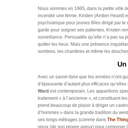
Nous sommes en 1965, dans la petite ville de
incendié une ferme, Kristen (Amber Heard) est
psychiatrique pour jeunes filles dirigé par l
garde pour soigner ses patientes. Kristen ren
surveillance. Persuadée qu’elle n’a pas sa p
quitter les lieux. Mais une présence inquiétan
sombres, les chambres et même les douch
Un 
Avec un savoir-faire que les années n’ont 
d’épouvante d’autant plus efficaces qu’elles 
Ward
est contemporain. Les apparitions sp
traitement « à l’ancienne », et constituent l
prend beaucoup de plaisir à diriger un casti
d’hommes » dans la grande tradition du weste
ses longs-métrages (comme dans
The Thin
vieux (de son propre aveux) pour composer l