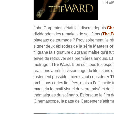
THE
John Carpenter s’était fait discret depuis
Gho
dividendes des remakes de ses films (
The F
plateaux de tournage ? Provisoirement, le ré
signer deux épisodes de la série
Masters of
filigrane la signature du grand maître qu’il f
envie de retrouver ses premières amours. Et 
métrage :
The Ward
.
Bien sûr, tous les espoir
réactions après le visionnage du film, sans d
justement possible, mieux vaut considérer
T
ambitions certes limitées, mais à l’efficacit
maestria le motif visuel du verre brisé et de
thématiques du scénario. Et lorsque le film 
Cinemascope, la patte de Carpenter s’affirm