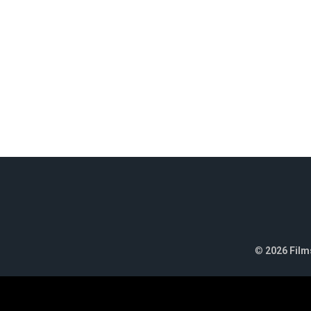
©
2026 Films