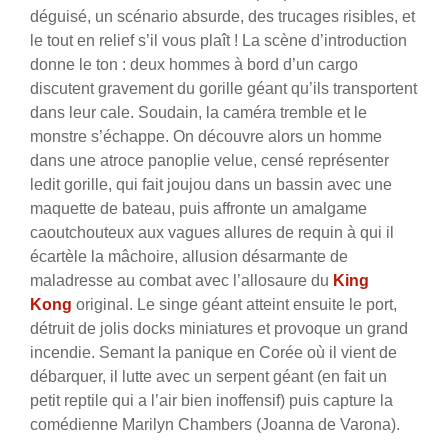
déguisé, un scénario absurde, des trucages risibles, et
le tout en relief s’il vous plaît ! La scène d’introduction
donne le ton : deux hommes à bord d’un cargo
discutent gravement du gorille géant qu’ils transportent
dans leur cale. Soudain, la caméra tremble et le
monstre s’échappe. On découvre alors un homme
dans une atroce panoplie velue, censé représenter
ledit gorille, qui fait joujou dans un bassin avec une
maquette de bateau, puis affronte un amalgame
caoutchouteux aux vagues allures de requin à qui il
écartèle la mâchoire, allusion désarmante de
maladresse au combat avec l’allosaure du
King
Kong
original. Le singe géant atteint ensuite le port,
détruit de jolis docks miniatures et provoque un grand
incendie. Semant la panique en Corée où il vient de
débarquer, il lutte avec un serpent géant (en fait un
petit reptile qui a l’air bien inoffensif) puis capture la
comédienne Marilyn Chambers (Joanna de Varona).