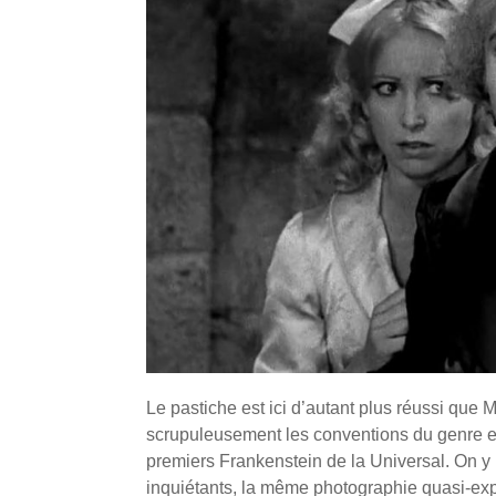
Le pastiche est ici d’autant plus réussi que 
scrupuleusement les conventions du genre et 
premiers Frankenstein de la Universal. On y
inquiétants, la même photographie quasi-expre