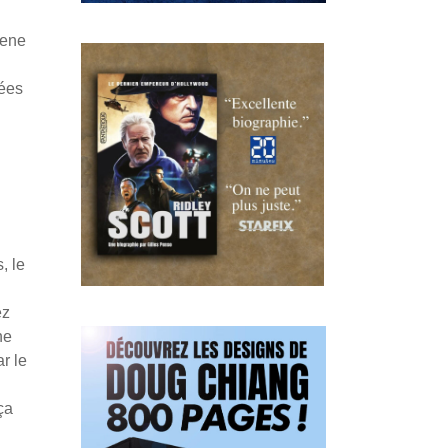
Gene
nées
, le
ez
ne
r le
ça