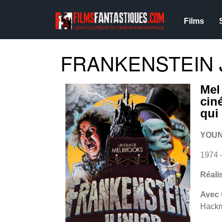
Films
FRANKENSTEIN J
Mel
cin
qui
YOUN
1974 
Réali
Avec
Hackm