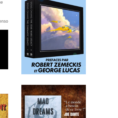
ue
Penso