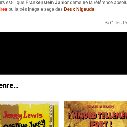
urs est-il que
Frankenstein Junior
demeure la référence absol
ires
ou la très inégale saga des
Deux Nigauds
.
© Gilles 
genre…