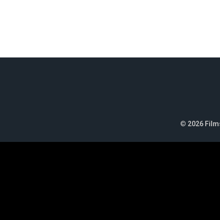
©
2026 Films