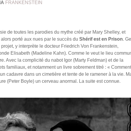
MA
FRANKENSTEIN
ssie de toutes les parodies du mythe créé par Mary Shelley, et
 alors porté aux nues par le succès du
Shérif est en Prison
. G
u projet, y interprète le docteur Friedrich Von Frankenstein,
londe Elisabeth (Madeline Kahn). Comme le veut le lieu commun,
re. Avec la complicité du nabot Igor (Marty Feldman) et de la
rets familiaux, et notamment un livre sobrement titré : « Comment
t un cadavre dans un cimetière et tente de le ramener à la vie. M
réature (Peter Boyle) un cerveau anormal. La suite est connue.