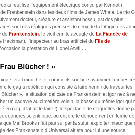
ks réutilise l’équipement électrique conçu par Kenneth
s de Frankenstein dans les deux films de James Whale. Le trio 
tivement docteur, créature et assistant bossu, est des plus
res sont des répliques précises de ceux de la trilogie des an
se de
Frankenstein
, le vieil ermite aveugle de
La Fiancée de
ene Hackman), l’inspecteur au bras artificiel du
Fils de
’occasion la prestation de Lionel Atwill…
 Frau Blücher ! »
omique ferait mouche, et comme ils sont ici savamment orchestrés
 le gag à répétition qui consiste à faire hennir de frayeur les
ücher », la situation délicate de Frankenstein et Igor nez à n
rober un cadavre au cimetière voisin, la bosse du même Igor qui 
en gag, il fallait le faire !), le spectacle de claquettes donné pa
rieux congrès scientifique, ou encore le dénouement en forme de
que Mel Brooks n’ait pas su, par la suite, exploiter mieux que 
ogie des Frankenstein d’Universal ait été pour lui une source