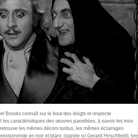
Mel Brooks connaît sur le bout des doigts et respecte
les caractéristiques des œuvres parodiées, à savoir les trois
 retrouve les mêmes décors tordus, les mêmes éclairages
ssionniste en noir et blanc (signée ici Gerard Hirschfield), bre