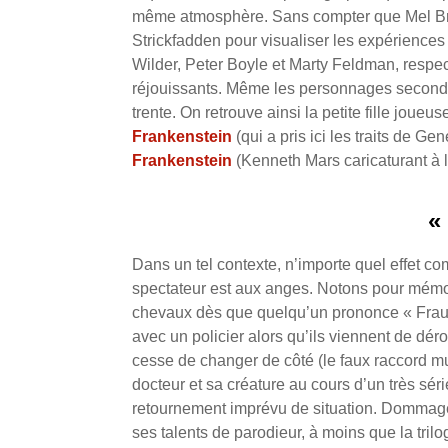
même atmosphère. Sans compter que Mel Broo
Strickfadden pour visualiser les expérience
Wilder, Peter Boyle et Marty Feldman, respec
réjouissants. Même les personnages secondai
trente. On retrouve ainsi la petite fille joueu
Frankenstein
(qui a pris ici les traits de G
Frankenstein
(Kenneth Mars caricaturant à l
«
Dans un tel contexte, n’importe quel effet c
spectateur est aux anges. Notons pour mémoire
chevaux dès que quelqu’un prononce « Frau Bl
avec un policier alors qu’ils viennent de dé
cesse de changer de côté (le faux raccord mué 
docteur et sa créature au cours d’un très sé
retournement imprévu de situation. Dommage 
ses talents de parodieur, à moins que la tril