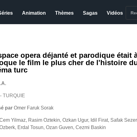
Séries
Animation
Thèmes
Sagas
Vidéos
space opera déjanté et parodique était 
oque le film le plus cher de l'histoire d
éma turc
.A.
 – TURQUIE
sé par
Omer Faruk Sorak
Cem Yilmaz, Rasim Oztekin, Ozkan Ugur, Idil Firat, Safak Sezer
Ozberk, Erdal Tosun, Ozan Guven, Cezmi Baskin