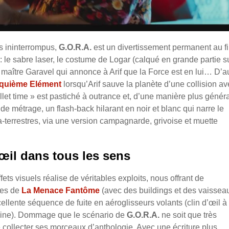
s ininterrompus,
G.O.R.A.
est un divertissement permanent au fi
 le sabre laser, le costume de Logar (calqué en grande partie s
maître Garavel qui annonce à Arif que la Force est en lui… D’a
nquième Elément
lorsqu’Arif sauve la planète d’une collision a
let time » est pastiché à outrance et, d’une manière plus généra
de métrage, un flash-back hilarant en noir et blanc qui narre le
a-terrestres, via une version campagnarde, grivoise et muette
'œil dans tous les sens
ts visuels réalise de véritables exploits, nous offrant de
nes de
La Menace Fantôme
(avec des buildings et des vaissea
llente séquence de fuite en aéroglisseurs volants (clin d’œil à
ooine). Dommage que le scénario de
G.O.R.A.
ne soit que très
ollecter ses morceaux d’anthologie. Avec une écriture plus