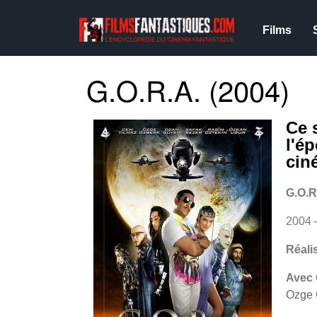
Films
G.O.R.A. (2004)
Ce 
l'ép
cin
G.O.R
2004
Réali
Avec
Ozge 