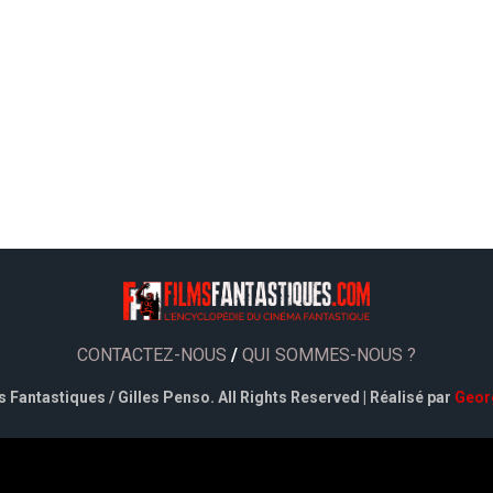
CONTACTEZ-NOUS
/
QUI SOMMES-NOUS ?
 Fantastiques / Gilles Penso. All Rights Reserved | Réalisé par
Geor