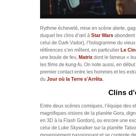
Rythme échevelé, mise en scène alerte, gag
duquel les clins d’œil à
Star Wars
abondent :
celui de Dark Vador), l’hologramme du vieux 
références s’en mêlent, en particulier
Le Ci
une boule de feu,
Matrix
dont le fameux « bul
les films de kung-fu. On note aussi, en début 
premier contact entre les hommes et les extr
du
Jour où la Terre s’Arrêta
.
Clins d
Entre deux scènes comiques, l’équipe des effe
magnifiques visions de la planète Gora, dig
en 3D à la Flash Gordon), ou encore une exce
celui de Luke Skywalker sur la planète Tat
moyennement passionnant et se contente de c