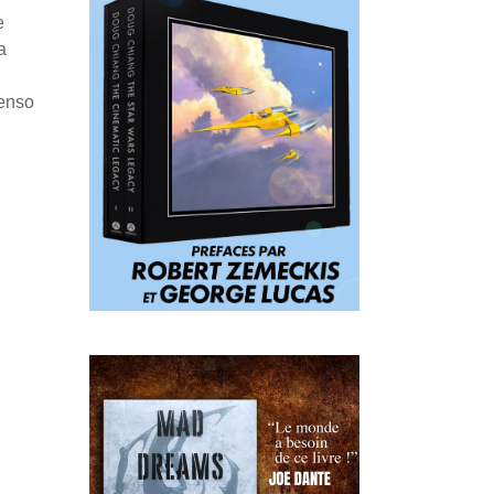
e
a
Penso