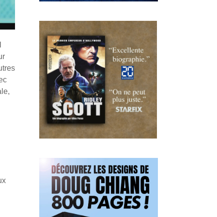
l
ur
utres
vec
le,
ux