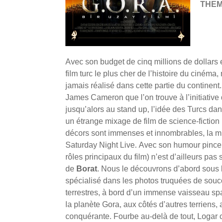
THE
Avec son budget de cinq millions de dollars 
film turc le plus cher de l’histoire du ciné
jamais réalisé dans cette partie du contine
James Cameron que l’on trouve à l’initiative
jusqu’alors au stand up, l’idée des Turcs da
un étrange mixage de film de science-fiction u
décors sont immenses et innombrables, la m
Saturday Night Live.
Avec son humour pince s
rôles principaux du film) n’est d’ailleurs 
de
Borat
. Nous le découvrons d’abord sous les
spécialisé dans les photos truquées de souco
terrestres, à bord d’un immense vaisseau s
la planète Gora, aux côtés d’autres terriens,
conquérante. Fourbe au-delà de tout, Logar c