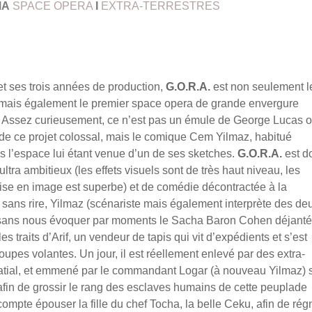
MA
SPACE OPERA
I
EXTRA-TERRESTRES
et ses trois années de production,
G.O.R.A.
est non seulement l
ma, mais également le premier space opera de grande envergure
nt. Assez curieusement, ce n’est pas un émule de George Lucas 
 de ce projet colossal, mais le comique Cem Yilmaz, habitué
ns l’espace lui étant venue d’un de ses sketches.
G.O.R.A.
est d
ltra ambitieux (les effets visuels sont de très haut niveau, les
ise en image est superbe) et de comédie décontractée à la
ans rire, Yilmaz (scénariste mais également interprète des de
pas sans nous évoquer par moments le Sacha Baron Cohen déjanté
 traits d’Arif, un vendeur de tapis qui vit d’expédients et s’est
upes volantes. Un jour, il est réellement enlevé par des extra-
patial, et emmené par le commandant Logar (à nouveau Yilmaz) 
 afin de grossir le rang des esclaves humains de cette peuplade
ompte épouser la fille du chef Tocha, la belle Ceku, afin de rég