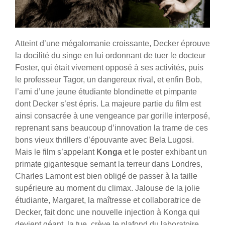
Atteint d’une mégalomanie croissante, Decker éprouve
la docilité du singe en lui ordonnant de tuer le docteur
Foster, qui était vivement opposé à ses activités, puis
le professeur Tagor, un dangereux rival, et enfin Bob,
l’ami d’une jeune étudiante blondinette et pimpante
dont Decker s’est épris. La majeure partie du film est
ainsi consacrée à une vengeance par gorille interposé,
reprenant sans beaucoup d’innovation la trame de ces
bons vieux thrillers d’épouvante avec Bela Lugosi.
Mais le film s’appelant
Konga
et le poster exhibant un
primate gigantesque semant la terreur dans Londres,
Charles Lamont est bien obligé de passer à la taille
supérieure au moment du climax. Jalouse de la jolie
étudiante, Margaret, la maîtresse et collaboratrice de
Decker, fait donc une nouvelle injection à Konga qui
devient géant, la tue, crève le plafond du laboratoire,