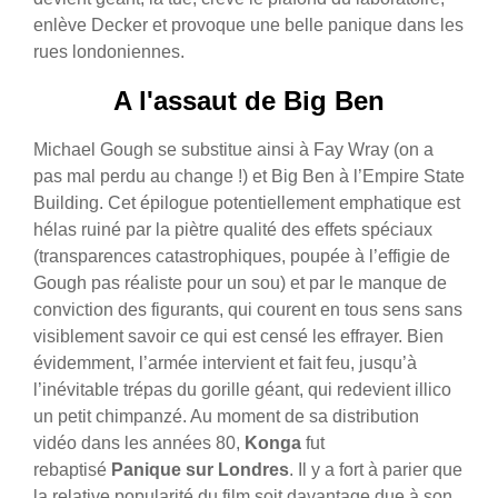
enlève Decker et provoque une belle panique dans les
rues londoniennes.
A l'assaut de Big Ben
Michael Gough se substitue ainsi à Fay Wray (on a
pas mal perdu au change !) et Big Ben à l’Empire State
Building. Cet épilogue potentiellement emphatique est
hélas ruiné par la piètre qualité des effets spéciaux
(transparences catastrophiques, poupée à l’effigie de
Gough pas réaliste pour un sou) et par le manque de
conviction des figurants, qui courent en tous sens sans
visiblement savoir ce qui est censé les effrayer. Bien
évidemment, l’armée intervient et fait feu, jusqu’à
l’inévitable trépas du gorille géant, qui redevient illico
un petit chimpanzé. Au moment de sa distribution
vidéo dans les années 80,
Konga
fut
rebaptisé
Panique sur Londres
. Il y a fort à parier que
la relative popularité du film soit davantage due à son