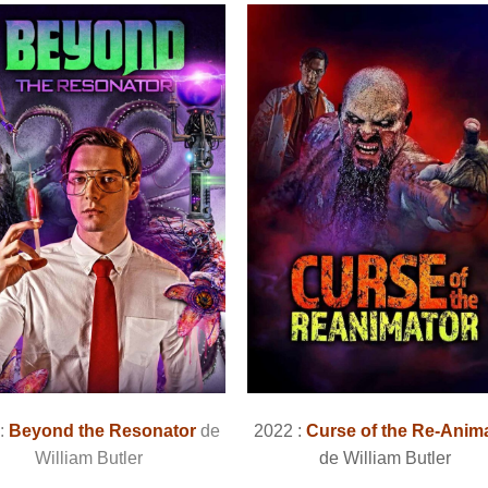
 :
Beyond the Resonator
de
2022 :
Curse of the Re-Anim
William Butler
de William Butler