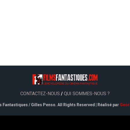
CONTACTEZ-NOUS
/
QUI SOMMES-NOUS ?
 Fantastiques / Gilles Penso. All Rights Reserved | Réalisé par
Geor