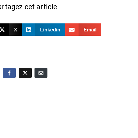
rtagez cet article
X
Linkedin
Email