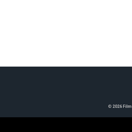
©
2026 Films