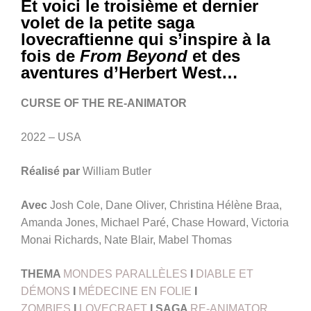
Et voici le troisième et dernier
volet de la petite saga
lovecraftienne qui s’inspire à la
fois de
From Beyond
et des
aventures d’Herbert West…
CURSE OF THE RE-ANIMATOR
2022 – USA
Réalisé par
William Butler
Avec
Josh Cole, Dane Oliver, Christina Hélène Braa,
Amanda Jones, Michael Paré, Chase Howard, Victoria
Monai Richards, Nate Blair, Mabel Thomas
THEMA
MONDES PARALLÈLES
I
DIABLE ET
DÉMONS
I
MÉDECINE EN FOLIE
I
ZOMBIES
I
LOVECRAFT
I
SAGA
RE-ANIMATOR