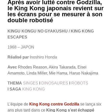
Après avoir lutté contre Godzilla,
le King Kong japonais revient sur
les écrans pour se mesurer à son
double robotisé
KINGU KONGU NO GYAKUSHU / KING KONG
ESCAPES
1968 – JAPON
Réalisé par
Inoshiro Honda
Avec
Rhodes Reason, Akira Takarada, Eisei
Amamoto, Linda Miller, Mie Hama, Haruo Nakajima
THEMA
SINGES
I
DINOSAURES
I
ROBOTS
I
SAGA
KING KONG
L’équipe de
King Kong contre Godzilla
se lança six
ans plus tard dans ce
King Kong s’est échappé