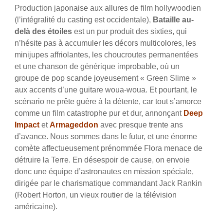
Production japonaise aux allures de film hollywoodien
(l’intégralité du casting est occidentale),
Bataille au-
delà des étoiles
est un pur produit des sixties, qui
n’hésite pas à accumuler les décors multicolores, les
minijupes affriolantes, les choucroutes permanentées
et une chanson de générique improbable, où un
groupe de pop scande joyeusement « Green Slime »
aux accents d’une guitare woua-woua. Et pourtant, le
scénario ne prête guère à la détente, car tout s’amorce
comme un film catastrophe pur et dur, annonçant
Deep
Impact
et
Armageddon
avec presque trente ans
d’avance. Nous sommes dans le futur, et une énorme
comète affectueusement prénommée Flora menace de
détruire la Terre. En désespoir de cause, on envoie
donc une équipe d’astronautes en mission spéciale,
dirigée par le charismatique commandant Jack Rankin
(Robert Horton, un vieux routier de la télévision
américaine).