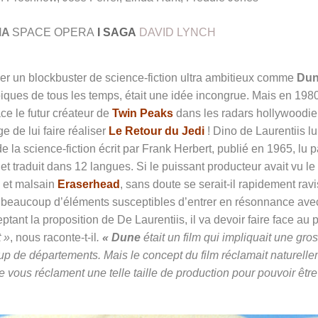
MA
SPACE OPERA
I SAGA
DAVID LYNCH
er un blockbuster de science-fiction ultra ambitieux comme
Du
piques de tous les temps, était une idée incongrue. Mais en 1980
ce le futur créateur de
Twin Peaks
dans les radars hollywoodie
 de lui faire réaliser
Le Retour du Jedi
! Dino de Laurentiis lu
la science-fiction écrit par Frank Herbert, publié en 1965, lu p
 et traduit dans 12 langues. Si le puissant producteur avait vu le
e et malsain
Eraserhead
, sans doute se serait-il rapidement ravi
 beaucoup d’éléments susceptibles d’entrer en résonnance ave
ptant la proposition de De Laurentiis, il va devoir faire face au 
t »
, nous raconte-t-il
.
« Dune
était un film qui impliquait une gro
 de départements. Mais le concept du film réclamait naturell
e vous réclament une telle taille de production pour pouvoir être