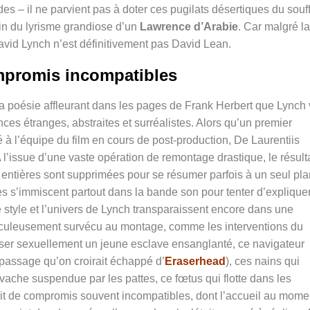
s – il ne parvient pas à doter ces pugilats désertiques du souff
in du lyrisme grandiose d’un
Lawrence d’Arabie
. Car malgré la
id Lynch n’est définitivement pas David Lean.
promis incompatibles
la poésie affleurant dans les pages de Frank Herbert que Lynch 
ces étranges, abstraites et surréalistes. Alors qu’un premier
 à l’équipe du film en cours de post-production, De Laurentiis
’issue d’une vaste opération de remontage drastique, le résult
ntières sont supprimées pour se résumer parfois à un seul pla
es s’immiscent partout dans la bande son pour tenter d’explique
e style et l’univers de Lynch transparaissent encore dans une
aculeusement survécu au montage, comme les interventions du
er sexuellement un jeune esclave ensanglanté, ce navigateur
 passage qu’on croirait échappé d’
Eraserhead
), ces nains qui
vache suspendue par les pattes, ce fœtus qui flotte dans les
ruit de compromis souvent incompatibles, dont l’accueil au mome