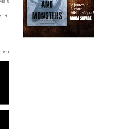
 Mais
s et
Penso