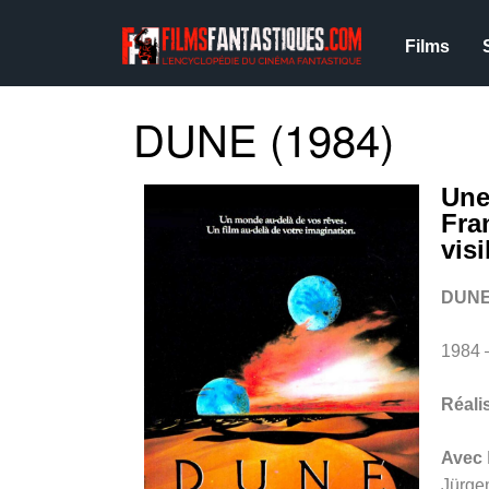
Films
DUNE (1984)
Une
Fra
vis
DUN
1984 
Réali
Avec
Jürge