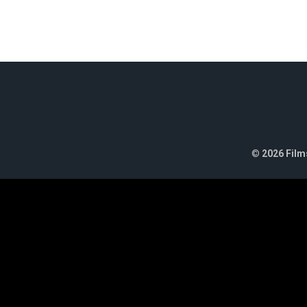
©
2026 Films