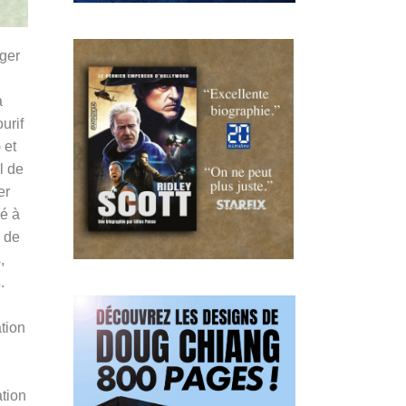
iger
a
urif
) et
l de
er
ué à
e de
,
s
.
tion
ation