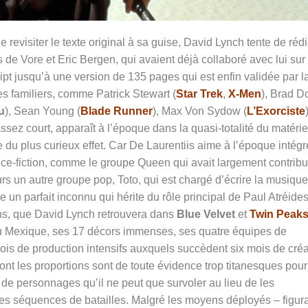
 revisiter le texte original à sa guise, David Lynch tente de réd
 de Vore et Eric Bergen, qui avaient déjà collaboré avec lui sur
ript jusqu’à une version de 135 pages qui est enfin validée par l
es familiers, comme Patrick Stewart (
Star Trek
,
X-Men
), Brad Do
u
), Sean Young (
Blade Runner
), Max Von Sydow (
L’Exorciste
sez court, apparaît à l’époque dans la quasi-totalité du matérie
e du plus curieux effet. Car De Laurentiis aime à l’époque intégr
nce-fiction, comme le groupe Queen qui avait largement contrib
eurs un autre groupe pop, Toto, qui est chargé d’écrire la musiqu
 un parfait inconnu qui hérite du rôle principal de Paul Atréides
ns, que David Lynch retrouvera dans
Blue Velvet
et
Twin Peak
au Mexique, ses 17 décors immenses, ses quatre équipes de
ois de production intensifs auxquels succèdent six mois de créa
nt les proportions sont de toute évidence trop titanesques pour
 de personnages qu’il ne peut que survoler au lieu de les
ndes séquences de batailles. Malgré les moyens déployés – figur