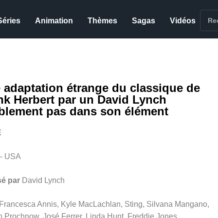
Séries
Animation
Thèmes
Sagas
Vidéos
 adaptation étrange du classique de
nk Herbert par un David Lynch
iblement pas dans son élément
E
– USA
sé par
David Lynch
Francesca Annis, Kyle MacLachlan, Sting, Silvana Mangano,
n Prochnow, José Ferrer, Linda Hunt, Freddie Jones