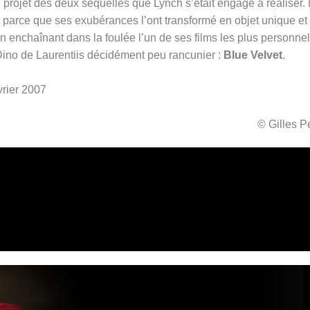
o le projet des deux séquelles que Lynch s’était engagé à réaliser.
 parce que ses exubérances l’ont transformé en objet unique et
s en enchaînant dans la foulée l’un de ses films les plus personnel
 Dino de Laurentiis décidément peu rancunier :
Blue Velvet
.
vrier 2007
© Gilles 