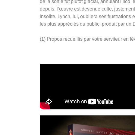
de la sortie fut plutôt glacial, annulant illic
depuis, l’œuvre est devenue culte, justement
insolite. Lynch, lui, oubliera ses frustration
les plus appréciés du public, produit par un
(1) Propos recueillis par votre serviteur en fé