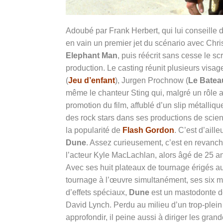
Adoubé par Frank Herbert, qui lui conseille de
en vain un premier jet du scénario avec Chris
Elephant Man
, puis réécrit sans cesse le sc
production. Le casting réunit plusieurs visag
(
Jeu d’enfant
), Jurgen Prochnow (
Le Batea
même le chanteur Sting qui, malgré un rôle as
promotion du film, affublé d’un slip métalliqu
des rock stars dans ses productions de scie
la popularité de
Flash Gordon
. C’est d’aill
Dune
. Assez curieusement, c’est en revanche
l’acteur Kyle MacLachlan, alors âgé de 25 a
Avec ses huit plateaux de tournage érigés 
tournage à l’œuvre simultanément, ses six m
d’effets spéciaux,
Dune
est un mastodonte do
David Lynch. Perdu au milieu d’un trop-plein
approfondir, il peine aussi à diriger les gra