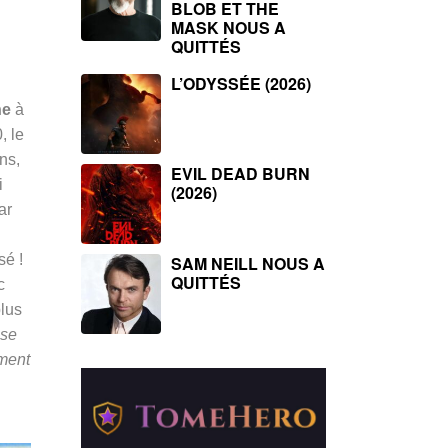
BLOB ET THE
MASK NOUS A
QUITTÉS
L’ODYSSÉE (2026)
ne
à
, le
ns,
EVIL DEAD BURN
i
(2026)
ar
sé !
SAM NEILL NOUS A
QUITTÉS
c
plus
sse
ement