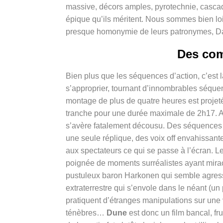
massive, décors amples, pyrotechnie, cascade
épique qu’ils méritent. Nous sommes bien lo
presque homonymie de leurs patronymes, Dav
Des com
Bien plus que les séquences d’action, c’est 
s’approprier, tournant d’innombrables séquen
montage de plus de quatre heures est projeté
tranche pour une durée maximale de 2h17. A l
s’avère fatalement décousu. Des séquences e
une seule réplique, des voix off envahissant
aux spectateurs ce qui se passe à l’écran. L
poignée de moments surréalistes ayant mir
pustuleux baron Harkonen qui semble agress
extraterrestre qui s’envole dans le néant (un
pratiquent d’étranges manipulations sur une 
ténèbres…
Dune
est donc un film bancal, f