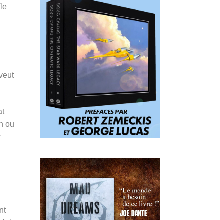
le
veut
at
n ou
r
nt