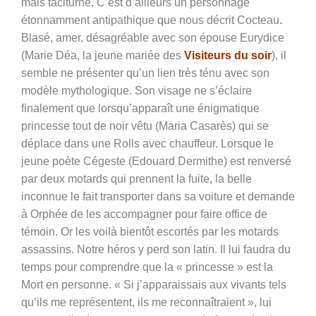
mais taciturne. C’est d’ailleurs un personnage
étonnamment antipathique que nous décrit Cocteau.
Blasé, amer, désagréable avec son épouse Eurydice
(Marie Déa, la jeune mariée des
Visiteurs du soir
), il
semble ne présenter qu’un lien très ténu avec son
modèle mythologique. Son visage ne s’éclaire
finalement que lorsqu’apparaît une énigmatique
princesse tout de noir vêtu (Maria Casarès) qui se
déplace dans une Rolls avec chauffeur. Lorsque le
jeune poète Cégeste (Edouard Dermithe) est renversé
par deux motards qui prennent la fuite, la belle
inconnue le fait transporter dans sa voiture et demande
à Orphée de les accompagner pour faire office de
témoin. Or les voilà bientôt escortés par les motards
assassins. Notre héros y perd son latin. Il lui faudra du
temps pour comprendre que la « princesse » est la
Mort en personne. « Si j’apparaissais aux vivants tels
qu’ils me représentent, ils me reconnaîtraient », lui