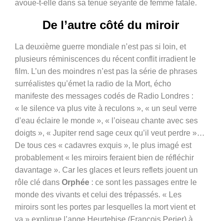
avoue-t-elle dans sa tenue seyante de femme fatale.
De l’autre côté du miroir
La deuxième guerre mondiale n’est pas si loin, et
plusieurs réminiscences du récent conflit irradient le
film. L’un des moindres n’est pas la série de phrases
surréalistes qu’émet la radio de la Mort, écho
manifeste des messages codés de Radio Londres :
« le silence va plus vite à reculons », « un seul verre
d’eau éclaire le monde », « l’oiseau chante avec ses
doigts », « Jupiter rend sage ceux qu’il veut perdre »…
De tous ces « cadavres exquis », le plus imagé est
probablement « les miroirs feraient bien de réfléchir
davantage ». Car les glaces et leurs reflets jouent un
rôle clé dans
Orphée
: ce sont les passages entre le
monde des vivants et celui des trépassés. « Les
miroirs sont les portes par lesquelles la mort vient et
va » explique l’ange Heurtebise (François Perier) à