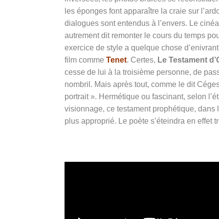
les éponges font apparaître la craie sur l’ar
dialogues sont entendus à l’envers. Le cinéas
autrement dit remonter le cours du temps po
exercice de style a quelque chose d’enivrant. 
film comme
Tenet
. Certes,
Le Testament d’
cesse de lui à la troisième personne, de pass
nombril. Mais après tout, comme le dit Cégest
portrait ». Hermétique ou fascinant, selon l’
visionnage, ce testament prophétique, dans l
plus approprié. Le poète s’éteindra en effet tr