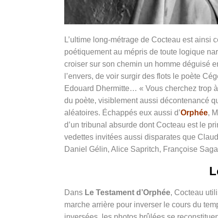
L’ultime long-métrage de Cocteau est ainsi c
poétiquement au mépris de toute logique nar
croiser sur son chemin un homme déguisé en
l’envers, de voir surgir des flots le poète Cég
Edouard Dhermitte
… « Vous cherchez trop à 
du poète, visiblement aussi décontenancé qu
aléatoires. Échappés eux aussi d’
Orphée
, M
d’un tribunal absurde dont Cocteau est le prin
vedettes invitées aussi disparates que Clau
Daniel Gélin, Alice Sapritch, Françoise Sag
L
Dans
Le Testament d’Orphée
, Cocteau util
marche arrière pour inverser le cours du tem
inversées, les photos brûlées se reconstituent