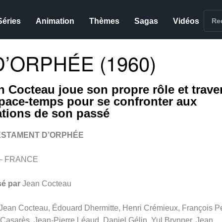
Séries
Animation
Thèmes
Sagas
Vidéos
’ORPHÉE (1960)
n Cocteau joue son propre rôle et trave
space-temps pour se confronter aux
ations de son passé
ESTAMENT D’ORPHÉE
 – FRANCE
sé par
Jean Cocteau
Jean Cocteau, Édouard Dhermitte, Henri Crémieux, François Pe
Casarès, Jean-Pierre Léaud, Daniel Gélin, Yul Brynner, Jean