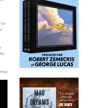
d’un
ns
n
tre
Penso