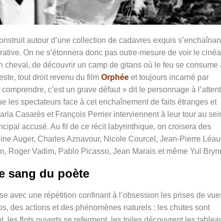
onstruit autour d’une collection de cadavres exquis s’enchaînan
rative. On ne s’étonnera donc pas outre-mesure de voir le cinéa
 cheval, de découvrir
un camp de gitans où le feu se consume 
este, tout droit revenu du film
Orphée
et toujours incarné par
comprendre, c’est un grave défaut » dit le personnage à l’atten
e les spectateurs face à cet enchaînement de faits étranges et
aria Casarès et François Perrier interviennent à leur tour au sei
cipal accusé. Au fil de ce récit labyrinthique, on croisera des
dine Auger, Charles Aznavour, Nicole Courcel, Jean-Pierre Léau
an, Roger Vadim, Pablo Picasso, Jean Marais et même Yul Brynn
e sang du poète
ise avec une répétition confinant à l’obsession les prises de vu
ps, des actions et des phénomènes naturels : les chutes sont
, les flots ouverts se referment, les toiles découvrent les tablea