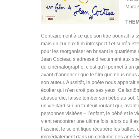
Marai
THE
Contrairement à ce que son titre pourrait lai
mais un curieux film introspectif et surréal
pour les réorganiser en brisant le quatrième m
Jean Cocteau s’adresse directement aux spect
du cinématographe, c’est qu’il permet à un 
avant d’annoncer que le film que nous nous a
son auteur. Aussitôt, le poète nous apparaît
écolier qui n’en croit pas ses yeux. Ce fantô
abasourdie, laisse tomber son bébé au sol. C
un vieillard sur un fauteuil roulant qui, avan
personnes visitées – l’enfant, le bébé et l
vient rencontrer une ultime fois, alors qu’il 
Fasciné, le scientifique récupère les balles, 
immédiatement dans un costume des années 6