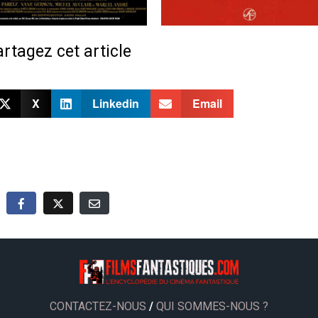
rtagez cet article
X
Linkedin
Email
CONTACTEZ-NOUS
/
QUI SOMMES-NOUS ?