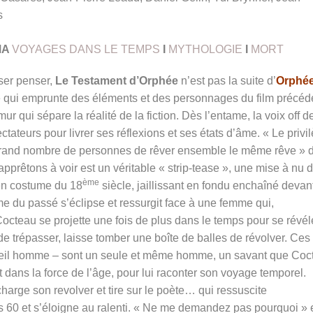
s
MA
VOYAGES DANS LE TEMPS
I
MYTHOLOGIE
I
MORT
sser penser,
Le Testament d’Orphée
n’est pas la suite d’
Orphé
iste qui emprunte des éléments et des personnages du film précéd
ur qui sépare la réalité de la fiction.
Dès l’entame, la voix off d
ateurs pour livrer ses réflexions et ses états d’âme.
« Le privi
grand nombre de personnes de rêver ensemble le même rêve » dit
pprêtons à voir est un véritable « strip-tease », une mise à nu 
ème
 en costume du 18
siècle, jaillissant en fondu enchaîné devan
me du passé s’éclipse et ressurgit face à une femme qui,
octeau se projette une fois de plus dans le temps pour se révél
t de trépasser, laisse tomber une boîte de balles de révolver. Ces 
e vieil homme – sont un seule et même homme, un savant que Coc
est dans la force de l’âge, pour lui raconter son voyage temporel.
charge son revolver et tire sur le poète… qui ressuscite
0 et s’éloigne au ralenti. « Ne me demandez pas pourquoi » 