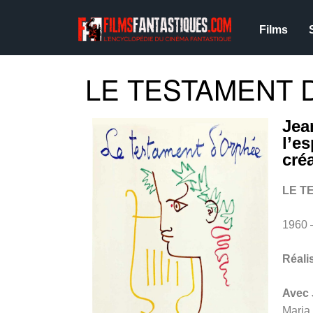
Films
LE TESTAMENT D
Jea
l’e
cré
LE T
1960
Réali
Avec
Maria 