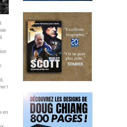
t
ste
à
tion
n
d,
er !
es en
ux,