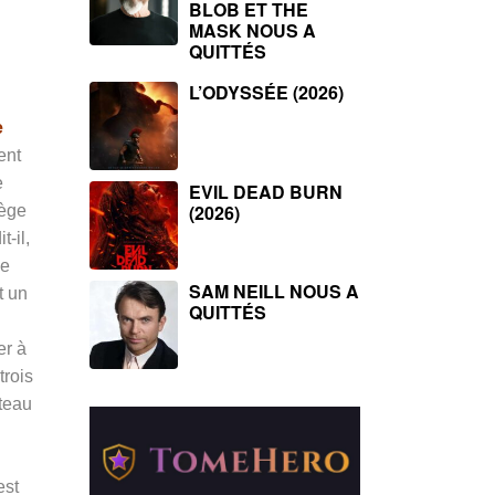
BLOB ET THE
MASK NOUS A
QUITTÉS
L’ODYSSÉE (2026)
e
ent
e
EVIL DEAD BURN
(2026)
lège
-il,
de
SAM NEILL NOUS A
t un
QUITTÉS
er à
trois
teau
est