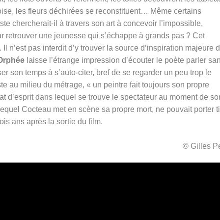
doise, les fleurs déchirées se reconstituent… Même certains
te chercherait-il à travers son art à concevoir l’impossible,
ur retrouver une jeunesse qui s’échappe à grands pas ? Cet
Il n’est pas interdit d’y trouver la source d’inspiration majeure 
Orphée
laisse l’étrange impression d’écouter le poète parler sa
er son temps à s’auto-citer, bref de se regarder un peu trop le
e au milieu du métrage, « un peintre fait toujours son propre
état d’esprit dans lequel se trouve le spectateur au moment de so
equel Cocteau met en scène sa propre mort, ne pouvait porter ti
ois ans après la sortie du film.
© Gilles 