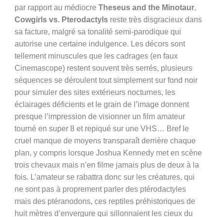
par rapport au médiocre
Theseus and the Minotaur
,
Cowgirls vs. Pterodactyls
reste très disgracieux dans
sa facture, malgré sa tonalité semi-parodique qui
autorise une certaine indulgence. Les décors sont
tellement minuscules que les cadrages (en faux
Cinemascope) restent souvent très serrés, plusieurs
séquences se déroulent tout simplement sur fond noir
pour simuler des sites extérieurs nocturnes, les
éclairages déficients et le grain de l’image donnent
presque l’impression de visionner un film amateur
tourné en super 8 et repiqué sur une VHS… Bref le
cruel manque de moyens transparaît derrière chaque
plan, y compris lorsque Joshua Kennedy met en scène
trois chevaux mais n’en filme jamais plus de deux à la
fois. L’amateur se rabattra donc sur les créatures, qui
ne sont pas à proprement parler des ptérodactyles
mais des ptéranodons, ces reptiles préhistoriques de
huit mètres d’envergure qui sillonnaient les cieux du