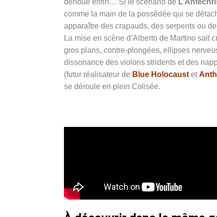
dénoue enfin… Si le scénario de
L’Antéchri
comme la main de la possédée qui se détache 
apparaître des crapauds, des serpents ou des 
La mise en scène d’Alberto de Martino sait c
gros plans, contre-plongées, ellipses nerve
dissonance des violons stridents et des nap
(futur réalisateur de
Blue Holocaust
et
Ant
se déroule en plein Colisée.