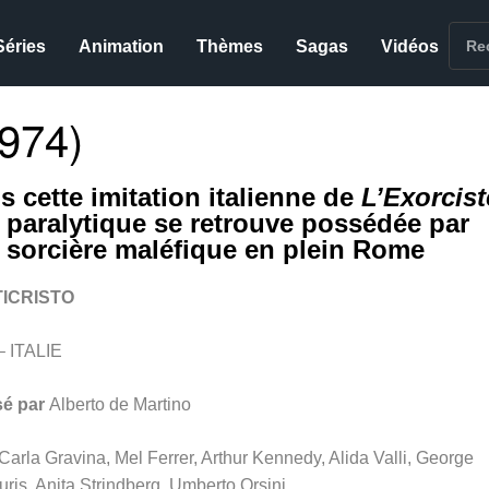
Séries
Animation
Thèmes
Sagas
Vidéos
974)
s cette imitation italienne de
L’Exorcist
 paralytique se retrouve possédée par
 sorcière maléfique en plein Rome
TICRISTO
– ITALIE
sé par
Alberto de Martino
Carla Gravina, Mel Ferrer, Arthur Kennedy, Alida Valli, George
ris, Anita Strindberg, Umberto Orsini