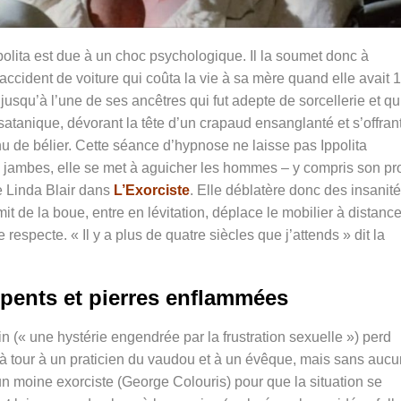
ppolita est due à un choc psychologique. Il la soumet donc à
accident de voiture qui coûta la vie à sa mère quand elle avait 
jusqu’à l’une de ses ancêtres qui fut adepte de sorcellerie et q
satanique, dévorant la tête d’un crapaud ensanglanté et s’offran
u de bélier. Cette séance d’hypnose ne laisse pas Ippolita
 jambes, elle se met à aguicher les hommes – y compris son pr
e Linda Blair dans
L’Exorciste
. Elle déblatère donc des insanit
t de la boue, entre en lévitation, déplace le mobilier à distance
especte. « Il y a plus de quatre siècles que j’attends » dit la
pents et pierres enflammées
n (« une hystérie engendrée par la frustration sexuelle ») perd
ur à tour à un praticien du vaudou et à un évêque, mais sans auc
d’un moine exorciste (George Colouris) pour que la situation se