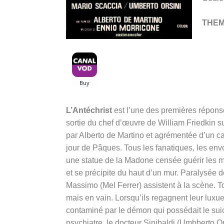
THE
L’Antéchrist
est l’une des premières répons
sortie du chef d’œuvre de William Friedkin sur
par Alberto de Martino et agrémentée d’un cas
jour de Pâques. Tous les fanatiques, les en
une statue de la Madone censée guérir les ma
et se précipite du haut d’un mur. Paralysée d
Massimo (Mel Ferrer) assistent à la scène. 
mais en vain. Lorsqu’ils regagnent leur luxue
contaminé par le démon qui possédait le suici
psychiatre, le docteur Sinibaldi (Umbberto Or