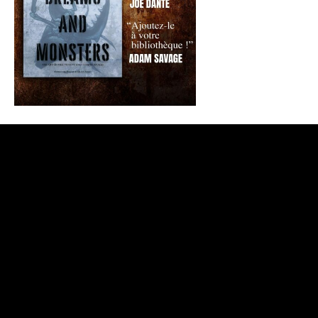
CONTACTEZ-NOUS
/
QUI SOMMES-NOUS ?
©
2026 Films Fantastiques / Gilles Penso. All Rights Reserved |
Réalisé par
Georges Jabbour