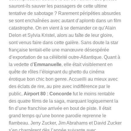
sauront-ils sauver les passagers de cette ultime
tentative de sabotage ? Rarement péripéties absurdes
se sont enchaînées avec autant d’aplomb dans un film
catastrophe. On en vient à se demander ce qu’Alain
Delon et Sylvia Kristel, alors au faîte de leur gloire,
sont venus faire dans cette galère. Sans doute la star
française tentait-elle une manœuvre désespérée
d’exportation de sa célébrité outre-Atlantique. Quant à
la vedette d’
Emmanuelle
, elle était visiblement en
quête de rôles l’éloignant du ghetto du cinéma
érotique bon chic bon genre. Accueilli au mieux avec
des éclats de rire, au pire avec indifférence par le
public,
Airport 80 : Concorde
fut le moins rentable
des quatre films de la saga, marquant logiquement la
fin d’une franchise arrivée en bout de piste. Il était
grand temps qu’une bonne parodie reprenne le
flambeau. Jerry Zucker, Jim Abrahams et David Zucker
s’en chargèrent dès l’année suivante avec