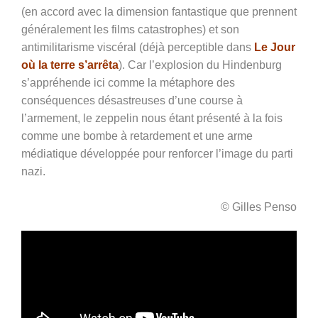
(en accord avec la dimension fantastique que prennent
généralement les films catastrophes) et son
antimilitarisme viscéral (déjà perceptible dans
Le Jour
où la terre s’arrêta
). Car l’explosion du Hindenburg
s’appréhende ici comme la métaphore des
conséquences désastreuses d’une course à
l’armement, le zeppelin nous étant présenté à la fois
comme une bombe à retardement et une arme
médiatique développée pour renforcer l’image du parti
nazi.
© Gilles Penso