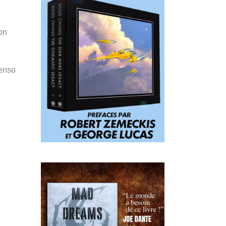
son
Penso