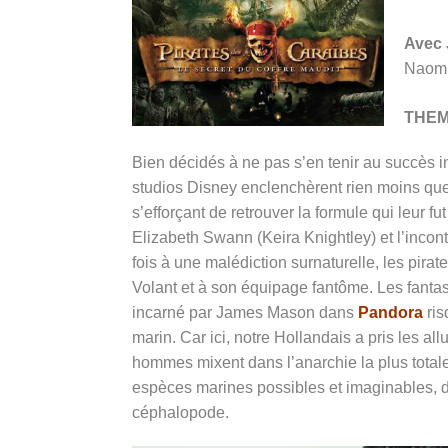
Avec
Naomie
THE
Bien décidés à ne pas s’en tenir au succès 
studios Disney enclenchèrent rien moins qu
s’efforçant de retrouver la formule qui leur f
Elizabeth Swann (Keira Knightley) et l’inco
fois à une malédiction surnaturelle, les pira
Volant et à son équipage fantôme. Les fantas
incarné par James Mason dans
Pandora
ris
marin. Car ici, notre Hollandais a pris les a
hommes mixent dans l’anarchie la plus total
espèces marines possibles et imaginables, d
céphalopode.