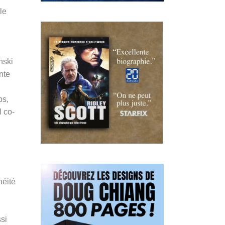
le
nski
nte
ps,
l co-
néité
ssi