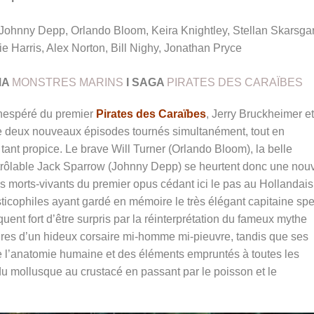
Johnny Depp, Orlando Bloom, Keira Knightley, Stellan Skarsgar
 Harris, Alex Norton, Bill Nighy, Jonathan Pryce
MA
MONSTRES MARINS
I SAGA
PIRATES DES CARAÏBES
inespéré du premier
Pirates des Caraïbes
, Jerry Bruckheimer et
e deux nouveaux épisodes tournés simultanément, tout en
ut tant propice. Le brave Will Turner (Orlando Bloom), la belle
ntrôlable Jack Sparrow (Johnny Depp) se heurtent donc une nouv
tes morts-vivants du premier opus cédant ici le pas au Hollandais
ticophiles ayant gardé en mémoire le très élégant capitaine spe
quent fort d’être surpris par la réinterprétation du fameux mythe
llures d’un hideux corsaire mi-homme mi-pieuvre, tandis que ses
e l’anatomie humaine et des éléments empruntés à toutes les
u mollusque au crustacé en passant par le poisson et le