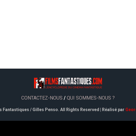
CONTACTEZ-NOUS
/
QUI SOMMES-NOUS ?
 Fantastiques / Gilles Penso. All Rights Reserved | Réalisé par
Geor