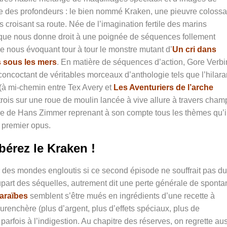
e des profondeurs : le bien nommé Kraken, une pieuvre colossa
s croisant sa route. Née de l’imagination fertile des marins
ique nous donne droit à une poignée de séquences follement
e nous évoquant tour à tour le monstre mutant d’
Un cri dans
s sous les mers
. En matière de séquences d’action, Gore Verbi
 concoctant de véritables morceaux d’anthologie tels que l’hilara
 (à mi-chemin entre Tex Avery et
Les Aventuriers de l’arche
trois sur une roue de moulin lancée à vive allure à travers cham
que de Hans Zimmer reprenant à son compte tous les thèmes qu’i
e premier opus.
bérez le Kraken !
ur des mondes engloutis si ce second épisode ne souffrait pas du
art des séquelles, autrement dit une perte générale de sponta
Caraïbes
semblent s’être mués en ingrédients d’une recette à
urenchère (plus d’argent, plus d’effets spéciaux, plus de
parfois à l’indigestion. Au chapitre des réserves, on regrette au