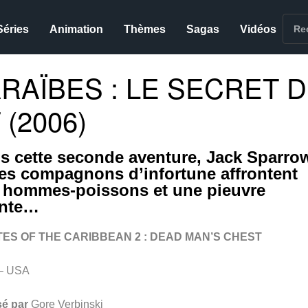
Séries
Animation
Thèmes
Sagas
Vidéos
RAÏBES : LE SECRET 
(2006)
s cette seconde aventure, Jack Sparro
ses compagnons d’infortune affrontent
 hommes-poissons et une pieuvre
nte…
TES OF THE CARIBBEAN 2 : DEAD MAN’S CHEST
– USA
sé par
Gore Verbinski