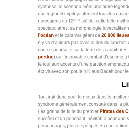
synthèse, le scénario mêle une autre légend
qui engloutit impitoyablement tous les navire
ème
norvégiens du 12
siècle, cette bête myth
spectaculaires, sa morphologie lovecraftienn
l’océan
et le calamar géant de
20 000 lieue
n’y va d’ailleurs pas avec le dos du crochet,
course-poursuite sur la terre des cannibales
perdue
) ou l’incroyable combat d’escrime à 
le tout aux accents d’une partition emphati
écrivit avec son poulain Klaus Badelt pour l
Li
Tout irait donc pour le mieux dans le meille
syndrome généralement constaté dans la plup
(les grains de folie du premier
Pirates des 
succès) et un penchant inévitable pour une s
personnages, plus de péripéties) qui confine 