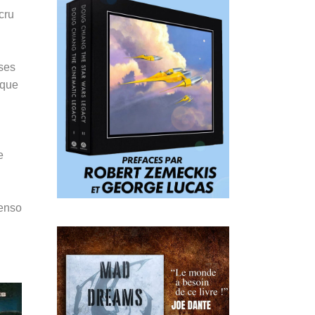
cru
 ses
ique
e
Penso