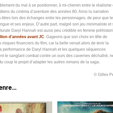
iblement du mal à se positionner, à mi-chemin entre le réalisme 
diens du cinéma d’aventure des années 80. Ainsi la narration
s-titres lors des échanges entre les personnages, de peur que le
rigue et ses enjeux. D’autre part, malgré son jeu minimaliste et
pturale Daryl Hannah est aussi peu crédible en femme préhistor
llion d’années avant JC
. Gageons que son choix en tête de
 risques financiers du film, car la belle venait alors de tenir la
a performance de Daryl Hannah et les quelques séquences
ment le sanglant combat contre un ours des cavernes déchaîné, n
 du coup le projet d’adapter les autres romans de la saga.
© Gilles 
genre…