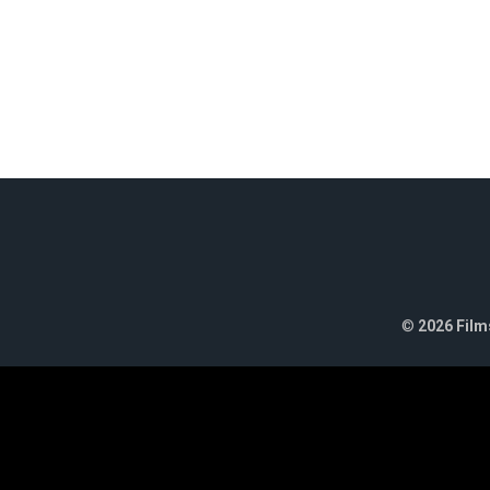
©
2026 Films