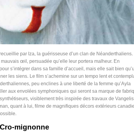
recueillie par Iza, la guérisseuse d’un clan de Néanderthaliens.
’un mauvais œil, persuadée qu’elle leur portera malheur. En
t pour s’intégrer dans sa famille d’accueil, mais elle sait bien qu’
agner les siens. Le film s’achemine sur un tempo lent et contempla
derthaliennes, peu enclines à une liberté de la femme qu’Ayla
 aller aux envolées symphoniques qui seront sa marque de fabri
 synthétiseurs, visiblement très inspirée des travaux de Vangelis
an, quant à lui, filme de magnifiques décors extérieurs canadi
ossible.
Cro-mignonne