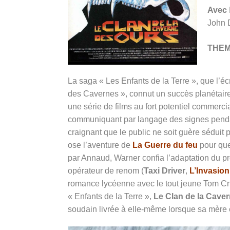
Avec
John D
THE
La saga « Les Enfants de la Terre », que l’éc
des Cavernes », connut un succès planétaire
une série de films au fort potentiel commerc
communiquant par langage des signes pendan
craignant que le public ne soit guère séduit 
ose l’aventure de
La Guerre du feu
pour que 
par Annaud, Warner confia l’adaptation du 
opérateur de renom (
Taxi Driver
,
L’Invasion
romance lycéenne avec le tout jeune Tom Cr
« Enfants de la Terre »,
Le Clan de la Cave
soudain livrée à elle-même lorsque sa mère e