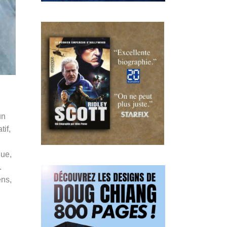
un
tif,
que,
.
ens,