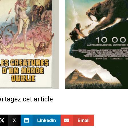
rtagez cet article
X
Linkedin
Email