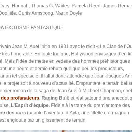
Daryl Hannah, Thomas G. Waites, Pamela Reed, James Remar
oolittle, Curtis Armstrong, Martin Doyle
MA
EXOTISME FANTASTIQUE
rivain Jean M. Auel initia en 1981 avec le récit « Le Clan de l’O
 très honorable. En toute logique, Hollywood envisagea d’en tir
ial. Mais l’idée de mettre en vedette des hommes préhistoriques
t une heure et demie rebuta quelque peu les producteurs,
par un tel spectacle. Il fallut donc attendre que Jean-Jacques A
le projet soit à nouveau d’actualité. Empruntant le terrain balis
premier roman de la saga de Jean Auel à Michael Chapman, chef
 des profanateurs
,
Raging Bull
) et réalisateur d’une anecdoti
uise,
L’Esprit d’équipe
. Fidèle à la trame du premier tome des
rne des ours
raconte l’aventure d’Ayla, une fillette cro-magnon
st engloutie par un glissement de terrain.