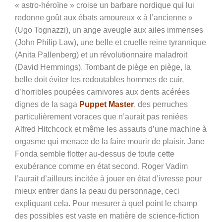
« astro-héroïne » croise un barbare nordique qui lui
redonne goût aux ébats amoureux « à l’ancienne »
(Ugo Tognazzi), un ange aveugle aux ailes immenses
(John Philip Law), une belle et cruelle reine tyrannique
(Anita Pallenberg) et un révolutionnaire maladroit
(David Hemmings). Tombant de piège en piège, la
belle doit éviter les redoutables hommes de cuir,
d’horribles poupées carnivores aux dents acérées
dignes de la saga
Puppet Master
, des perruches
particulièrement voraces que n’aurait pas reniées
Alfred Hitchcock et même les assauts d’une machine à
orgasme qui menace de la faire mourir de plaisir. Jane
Fonda semble flotter au-dessus de toute cette
exubérance comme en état second. Roger Vadim
l’aurait d’ailleurs incitée à jouer en état d’ivresse pour
mieux entrer dans la peau du personnage, ceci
expliquant cela. Pour mesurer à quel point le champ
des possibles est vaste en matière de science-fiction