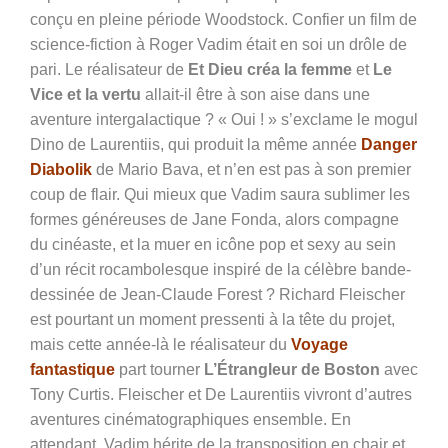
conçu en pleine période Woodstock. Confier un film de
science-fiction à Roger Vadim était en soi un drôle de
pari. Le réalisateur de
Et Dieu créa la femme
et
Le
Vice et la vertu
allait-il être à son aise dans une
aventure intergalactique ? « Oui ! » s’exclame le mogul
Dino de Laurentiis, qui produit la même année
Danger
Diabolik
de
Mario Bava, et n’en est pas à son premier
coup de flair. Qui mieux que Vadim saura sublimer les
formes généreuses de Jane Fonda, alors compagne
du cinéaste, et la muer en icône pop et sexy au sein
d’un récit rocambolesque inspiré de la célèbre bande-
dessinée de Jean-Claude Forest ? Richard Fleischer
est pourtant un moment pressenti à la tête du projet,
mais cette année-là le réalisateur du
Voyage
fantastique
part tourner
L’Étrangleur de Boston
avec
Tony Curtis. Fleischer et De Laurentiis vivront d’autres
aventures cinématographiques ensemble. En
attendant, Vadim hérite de la transposition en chair et