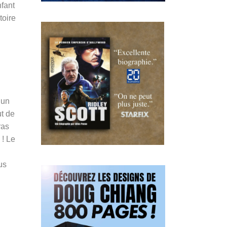
nfant
toire
’un
ut de
ras
 ! Le
us