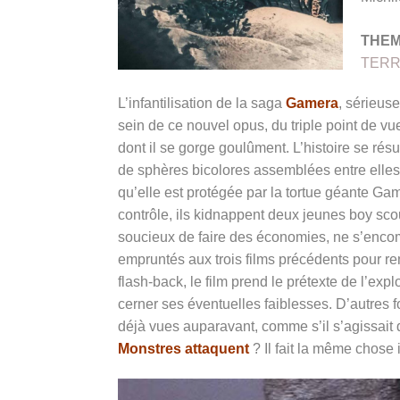
THE
TER
L’infantilisation de la saga
Gamera
, sérieus
sein de ce nouvel opus, du triple point de v
dont il se gorge goulûment. L’histoire se ré
de sphères bicolores assemblées entre elles,
qu’elle est protégée par la tortue géante Ga
contrôle, ils kidnappent deux jeunes boy sco
soucieux de faire des économies, ne s’encomb
empruntés aux trois films précédents pour re
flash-back, le film prend le prétexte de l’ex
cerner ses éventuelles faiblesses. D’autres fo
déjà vues auparavant, comme s’il s’agissait 
Monstres attaquent
? Il fait la même chose i