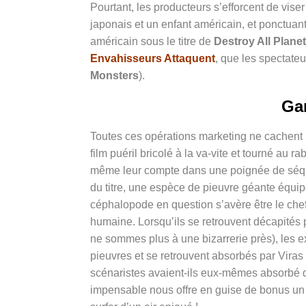
Pourtant, les producteurs s’efforcent de viser
japonais et un enfant américain, et ponctuant l
américain sous le titre de
Destroy All Plane
Envahisseurs Attaquent
, que les spectate
Monsters
).
Gam
Toutes ces opérations marketing ne cachent
film puéril bricolé à la va-vite et tourné au
même leur compte dans une poignée de séqu
du titre, une espèce de pieuvre géante équip
céphalopode en question s’avère être le che
humaine. Lorsqu’ils se retrouvent décapités p
ne sommes plus à une bizarrerie près), les e
pieuvres et se retrouvent absorbés par Viras 
scénaristes avaient-ils eux-mêmes absorbé 
impensable nous offre en guise de bonus un 