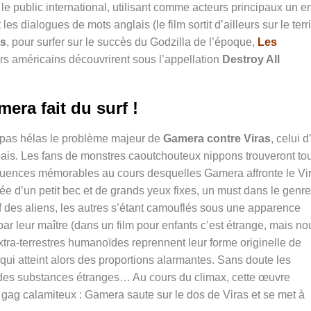
 le public international, utilisant comme acteurs principaux un e
es dialogues de mots anglais (le film sortit d’ailleurs sur le terri
ts
, pour surfer sur le succès du Godzilla de l’époque,
Les
urs américains découvrirent sous l’appellation
Destroy All
era fait du surf !
 pas hélas le problème majeur de
Gamera contre Viras
, celui d
 rabais. Les fans de monstres caoutchouteux nippons trouveront to
ences mémorables au cours desquelles Gamera affronte le Vi
ée d’un petit bec et de grands yeux fixes, un must dans le genre
f des aliens, les autres s’étant camouflés sous une apparence
ar leur maître (dans un film pour enfants c’est étrange, mais no
xtra-terrestres humanoïdes reprennent leur forme originelle de
qui atteint alors des proportions alarmantes. Sans doute les
des substances étranges… Au cours du climax, cette œuvre
gag calamiteux : Gamera saute sur le dos de Viras et se met à