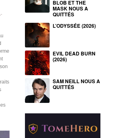
BLOB ET THE
MASK NOUS A
QUITTÉS
-
L’ODYSSÉE (2026)
au
d
forme
EVIL DEAD BURN
(2026)
nt
 son
SAM NEILL NOUS A
raits
QUITTÉS
s
ces