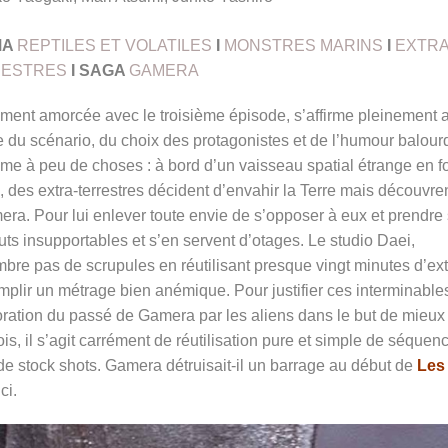
MA
REPTILES ET VOLATILES
I
MONSTRES MARINS
I
EXTRA
RESTRES
I SAGA
GAMERA
ement amorcée avec le troisième épisode, s’affirme pleinement 
ue du scénario, du choix des protagonistes et de l’humour balour
sume à peu de choses : à bord d’un vaisseau spatial étrange en 
 des extra-terrestres décident d’envahir la Terre mais découvre
mera. Pour lui enlever toute envie de s’opposer à eux et prendre
uts insupportables et s’en servent d’otages. Le studio Daei,
re pas de scrupules en réutilisant presque vingt minutes d’ext
mplir un métrage bien anémique. Pour justifier ces interminable
ploration du passé de Gamera par les aliens dans le but de mieux
is, il s’agit carrément de réutilisation pure et simple de séquen
de stock shots. Gamera détruisait-il un barrage au début de
Les
ci.