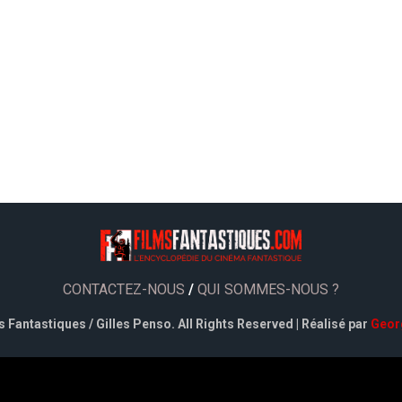
CONTACTEZ-NOUS
/
QUI SOMMES-NOUS ?
 Fantastiques / Gilles Penso. All Rights Reserved | Réalisé par
Geor