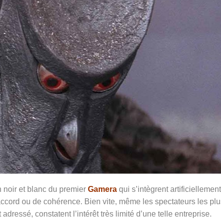
 noir et blanc du premier
Gamera
qui
s’intègrent artificiellement
accord ou de cohérence. Bien vite, même les spectateurs les plu
ressé, constatent l’intérêt très limité d’une telle entreprise.