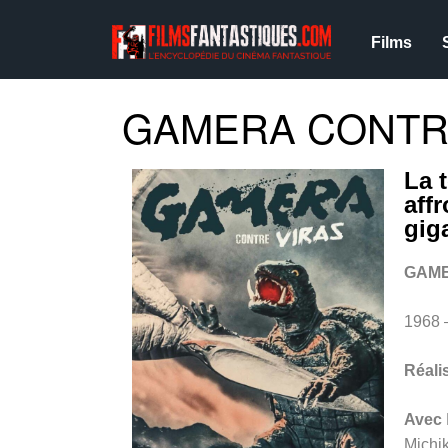
Films
GAMERA CONTRE
La 
aff
gig
GAME
1968
Réali
Avec
Michik