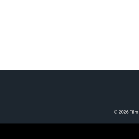
©
2026 Films