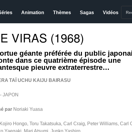
Séries
Animation
Thèmes
Sagas
Vidéos
 VIRAS (1968)
tortue géante préférée du public japona
ronte dans ce quatrième épisode une
antesque pieuvre extraterrestre…
RA TAÏ UCHU KAIJU BAIRASU
 – JAPON
sé par
Noriaki Yuasa
Kojiro Hongo, Toru Takatsuka, Carl Craig, Peter Williams, Carl 
o Yaegaki, Mari Atsumi, Junko Yashiro