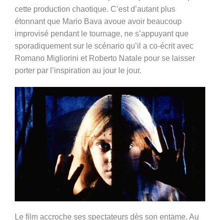
cette production chaotique. C’est d’autant plus
étonnant que Mario Bava avoue avoir beaucoup
improvisé pendant le tournage, ne s’appuyant que
sporadiquement sur le scénario qu’il a co-écrit avec
Romano Migliorini et Roberto Natale pour se laisser
porter par l’inspiration au jour le jour.
Le film accroche ses spectateurs dès son entame. Au