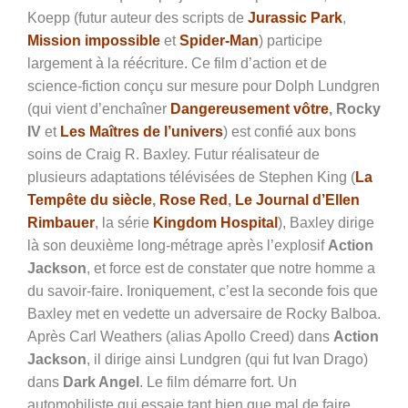
Koepp (futur auteur des scripts de
Jurassic Park
,
Mission impossible
et
Spider-Man
) participe
largement à la réécriture. Ce film d’action et de
science-fiction conçu sur mesure pour Dolph Lundgren
(qui vient d’enchaîner
Dangereusement vôtre
, Rocky
IV
et
Les Maîtres de l’univers
) est confié aux bons
soins de Craig R. Baxley. Futur réalisateur de
plusieurs adaptations télévisées de Stephen King (
La
Tempête du siècle
,
Rose Red
,
Le Journal d’Ellen
Rimbauer
, la série
Kingdom Hospital
), Baxley dirige
là son deuxième long-métrage après l’explosif
Action
Jackson
, et force est de constater que notre homme a
du savoir-faire. Ironiquement, c’est la seconde fois que
Baxley met en vedette un adversaire de Rocky Balboa.
Après Carl Weathers (alias Apollo Creed) dans
Action
Jackson
, il dirige ainsi Lundgren (qui fut Ivan Drago)
dans
Dark Angel
. Le film démarre fort. Un
automobiliste qui essaie tant bien que mal de faire