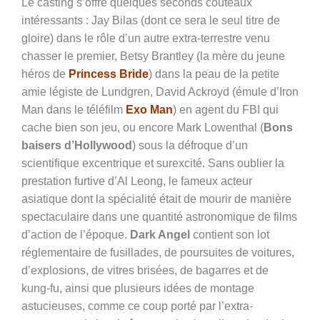
Le casting s’offre quelques seconds couteaux
intéressants : Jay Bilas (dont ce sera le seul titre de
gloire) dans le rôle d’un autre extra-terrestre venu
chasser le premier, Betsy Brantley (la mère du jeune
héros de
Princess Bride
) dans la peau de la petite
amie légiste de Lundgren, David Ackroyd (émule d’Iron
Man dans le téléfilm
Exo Man
) en agent du FBI qui
cache bien son jeu, ou encore Mark Lowenthal (
Bons
baisers d’Hollywood
) sous la défroque d’un
scientifique excentrique et surexcité. Sans oublier la
prestation furtive d’Al Leong, le fameux acteur
asiatique dont la spécialité était de mourir de manière
spectaculaire dans une quantité astronomique de films
d’action de l’époque.
Dark Angel
contient son lot
réglementaire de fusillades, de poursuites de voitures,
d’explosions, de vitres brisées, de bagarres et de
kung-fu, ainsi que plusieurs idées de montage
astucieuses, comme ce coup porté par l’extra-