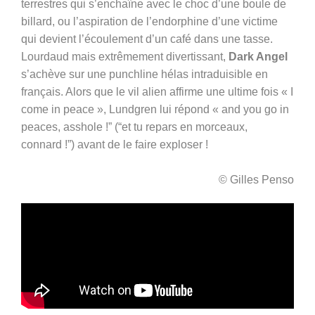
terrestres qui s’enchaîne avec le choc d’une boule de
billard, ou l’aspiration de l’endorphine d’une victime
qui devient l’écoulement d’un café dans une tasse.
Lourdaud mais extrêmement divertissant,
Dark Angel
s’achève sur une punchline hélas intraduisible en
français. Alors que le vil alien affirme une ultime fois « I
come in peace », Lundgren lui répond « and you go in
peaces, asshole !” (“et tu repars en morceaux,
connard !”) avant de le faire exploser !
© Gilles Penso