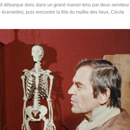
. Il débarque donc dans un grand manoir tenu par deux serviteur
écervelée), puis rencontre la fille du maître des lieux, Cécile