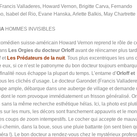
Francis Valladeres, Howard Vernon, Brigitte Carva, Fernando
, Isabel del Rio, Evane Hanska, Arlette Balkis, May Chartrette
MA
HOMMES INVISIBLES
 comédien suisse-américain Howard Vernon reprend le rôle de c
dans
Les Orgies du docteur Orloff
avant de réincarner plus tard
f
et
Les Prédateurs de la nuit
. Tous plus excentriques les uns 
re eux, si ce n’est le patronyme du bon docteur toujours embarq
finalité nous échappe la plupart du temps. L’entame d’
Orloff et
ous les clichés d’usage. Le docteur Garondet (Francis Valladere
a cape ample, débarque dans une auberge de village et demande
dont le nom provoque immédiatement un frisson généralisé. O
ans la même recherche esthétique hélas. Ici, la photo est plut
s sur les murs, les décors sont franchement appauvris et le mo
 des coups de zoom intempestifs. Le cocher qui accepte de mauv
-chemin, dans la boue, sous une pluie battante (on sent bien q
améra !). Le bon docteur a rendez-vous chez le mystérieux profes