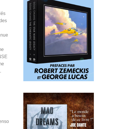
lés
 des
 nue
me
NSE
me
.
Penso