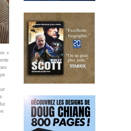
er. «
gente
ubes
aye
sur
e
lui
en