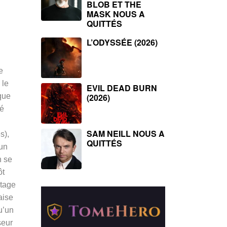
BLOB ET THE
MASK NOUS A
QUITTÉS
L’ODYSSÉE (2026)
e
 le
EVIL DEAD BURN
que
(2026)
ué
SAM NEILL NOUS A
s),
QUITTÉS
 un
n se
ôt
ntage
aise
u’un
seur