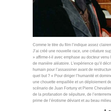
Comme le titre du film l’indique assez clairem
J’ai créé une nouvelle race, une créature sup
» affirme-t-il avec emphase au docteur venu l
de manière aléatoire. L’expérience qu’il décri
humain pour l’assassiner avant de restructure
quel but ? « Pour diriger l’humanité et domi
une chouette empaillée et un déploiement de 
scénario de Juan Fortuny et Pierre Chevalier
de la profanation de sépulture, de l’enterr
prime de l’érotisme déviant et au beau milie