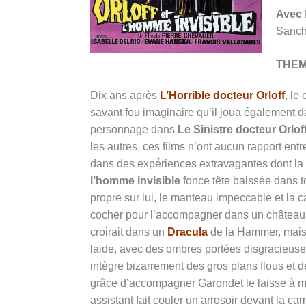
Avec
Sancho
THE
Dix ans après
L’Horrible docteur Orloff
, le
savant fou imaginaire qu’il joua également 
personnage dans
Le Sinistre docteur Orlof
les autres, ces films n’ont aucun rapport ent
dans des expériences extravagantes dont la 
l’homme invisible
fonce tête baissée dans t
propre sur lui, le manteau impeccable et l
cocher pour l’accompagner dans un château 
croirait dans un
Dracula
de la Hammer, mais s
laide, avec des ombres portées disgracieuse
intègre bizarrement des gros plans flous et
grâce d’accompagner Garondet le laisse à mi
assistant fait couler un arrosoir devant la c