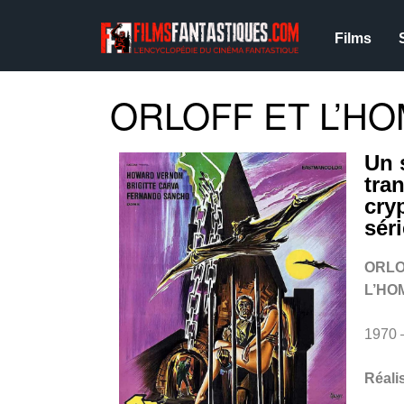
Films
ORLOFF ET L’HOM
Un 
tra
cry
sér
ORLO
L’HO
1970
Réali