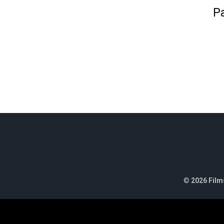
Pa
©
2026 Films