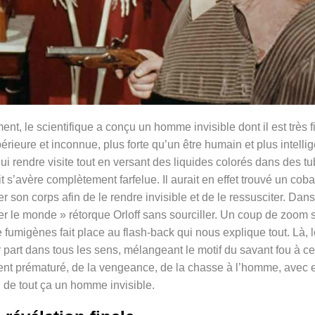
ent, le scientifique a conçu un homme invisible dont il est très fi
érieure et inconnue, plus forte qu’un être humain et plus intelli
ui rendre visite tout en versant des liquides colorés dans des t
t s’avère complètement farfelue. Il aurait en effet trouvé un cob
r son corps afin de le rendre invisible et de le ressusciter. Dans
ner le monde » rétorque Orloff sans sourciller. Un coup de zoom 
fumigènes fait place au flash-back qui nous explique tout. Là, l
 part dans tous les sens, mélangeant le motif du savant fou à ce
ement prématuré, de la vengeance, de la chasse à l’homme, avec 
u de tout ça un homme invisible.