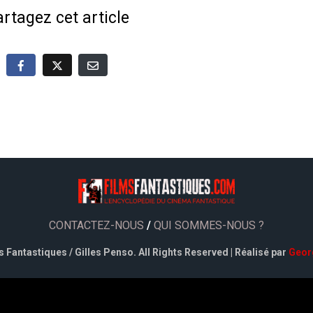
rtagez cet article
CONTACTEZ-NOUS
/
QUI SOMMES-NOUS ?
 Fantastiques / Gilles Penso. All Rights Reserved | Réalisé par
Geor