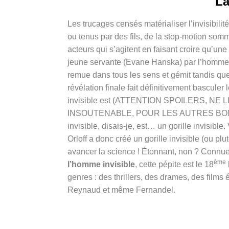
La
Les trucages censés matérialiser l’invisibilit
ou tenus par des fils, de la stop-motion somm
acteurs qui s’agitent en faisant croire qu’une 
jeune servante (Evane Hanska) par l’homme inv
remue dans tous les sens et gémit tandis qu
révélation finale fait définitivement basculer
invisible est (ATTENTION SPOILERS, N
INSOUTENABLE, POUR LES AUTRES BON C
invisible, disais-je, est… un gorille invisib
Orloff a donc créé un gorille invisible (ou p
avancer la science ! Étonnant, non ? Connue 
ème
l’homme invisible
, cette pépite est le 18
genres : des thrillers, des drames, des film
Reynaud et même Fernandel.