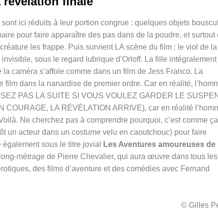
 révélation finale
é sont ici réduits à leur portion congrue : quelques objets bouscu
aire pour faire apparaître des pas dans de la poudre, et surtout
créature les frappe. Puis survient LA scène du film : le viol de la
isible, sous le regard lubrique d’Orloff. La fille intégralement
e la caméra s’affole comme dans un film de Jess Franco. La
 le film dans la nanardise de premier ordre. Car en réalité, l’hom
E LISEZ PAS LA SUITE SI VOUS VOULEZ GARDER LE SUSPE
OURAGE, LA RÉVÉLATION ARRIVE), car en réalité l’hom
le. Voilà. Ne cherchez pas à comprendre pourquoi, c’est comme ça
lutôt un acteur dans un costume velu en caoutchouc) pour faire
également sous le titre jovial
Les Aventures amoureuses de
long-métrage de Pierre Chevalier, qui aura œuvre dans tous les
s érotiques, des films d’aventure et des comédies avec Fernand
© Gilles 