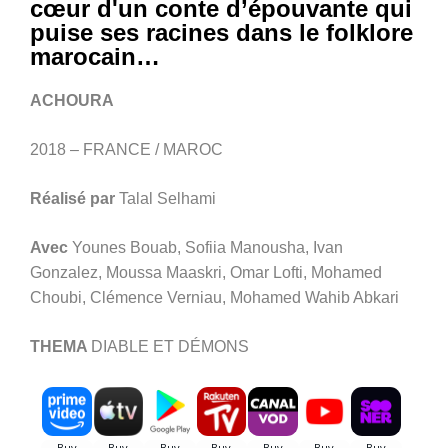
cœur d'un conte d’épouvante qui
puise ses racines dans le folklore
marocain…
ACHOURA
2018 – FRANCE / MAROC
Réalisé par
Talal Selhami
Avec
Younes Bouab, Sofiia Manousha, Ivan
Gonzalez, Moussa Maaskri, Omar Lofti, Mohamed
Choubi, Clémence Verniau, Mohamed Wahib Abkari
THEMA
DIABLE ET DÉMONS