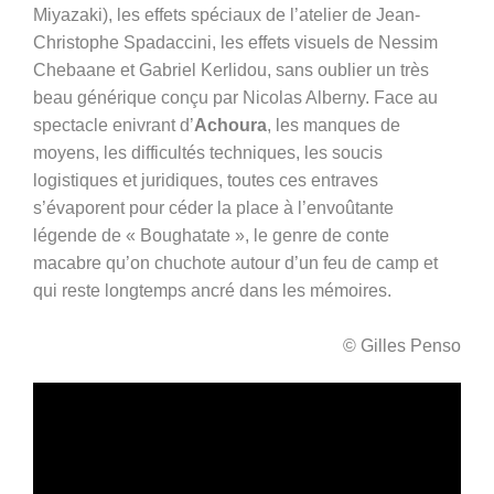
Miyazaki), les effets spéciaux de l’atelier de Jean-
Christophe Spadaccini, les effets visuels de Nessim
Chebaane et Gabriel Kerlidou, sans oublier un très
beau générique conçu par Nicolas Alberny. Face au
spectacle enivrant d’
Achoura
, les manques de
moyens, les difficultés techniques, les soucis
logistiques et juridiques, toutes ces entraves
s’évaporent pour céder la place à l’envoûtante
légende de « Boughatate », le genre de conte
macabre qu’on chuchote autour d’un feu de camp et
qui reste longtemps ancré dans les mémoires.
© Gilles Penso