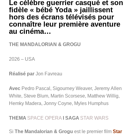
Le célèbre guerrier casqué et son
fidèle « bébé Yoda » jaillissent
hors des écrans télévisés pour
connaître leur première aventure
au cinéma…
THE MANDALORIAN & GROGU
2026 – USA
Réalisé par
Jon Favreau
Avec
Pedro Pascal, Sigourney Weaver, Jeremy Allen
White, Steve Blum, Martin Scorsese, Matthew Willig,
Hemky Madera, Jonny Coyne, Myles Humphus
THEMA
SPACE OPERA
I SAGA
STAR WARS
Si
The Mandalorian & Grogu
est le premier film
Star