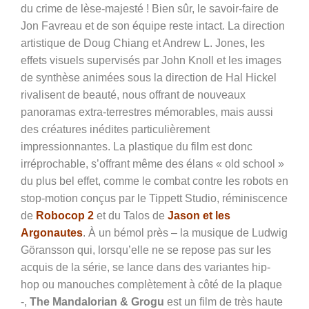
du crime de lèse-majesté ! Bien sûr, le savoir-faire de
Jon Favreau et de son équipe reste intact. La direction
artistique de Doug Chiang et Andrew L. Jones, les
effets visuels supervisés par John Knoll et les images
de synthèse animées sous la direction de Hal Hickel
rivalisent de beauté, nous offrant de nouveaux
panoramas extra-terrestres mémorables, mais aussi
des créatures inédites particulièrement
impressionnantes. La plastique du film est donc
irréprochable, s’offrant même des élans « old school »
du plus bel effet, comme le combat contre les robots en
stop-motion conçus par le Tippett Studio, réminiscence
de
Robocop 2
et du Talos de
Jason et les
Argonautes
. À un bémol près – la musique de Ludwig
Göransson qui, lorsqu’elle ne se repose pas sur les
acquis de la série, se lance dans des variantes hip-
hop ou manouches complètement à côté de la plaque
-,
The Mandalorian & Grogu
est un film de très haute