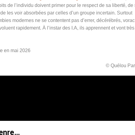
s de l’individu doivent primer pour le respect de sa liberté, de
e de les voir absorbées par celles d’un groupe incertain.
Surtout
ombies modernes ne se contentent pas d’errer, décérébrés, vorac
oluent rapidement. À l’instar des I.A, ils apprennent et vont très
nte en mai 2026
© Quélou Par
genre…