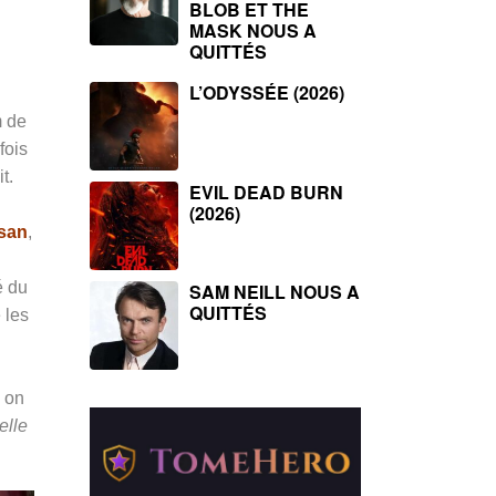
BLOB ET THE
MASK NOUS A
QUITTÉS
L’ODYSSÉE (2026)
m de
fois
t.
EVIL DEAD BURN
(2026)
usan
,
é du
SAM NEILL NOUS A
QUITTÉS
 les
d on
elle