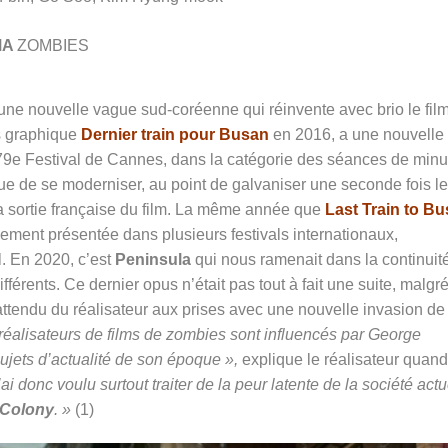
MA
ZOMBIES
d’une nouvelle vague sud-coréenne qui réinvente avec brio le fil
ès graphique
Dernier train pour Busan
en 2016, a une nouvelle 
 79e
Festival de Cannes
, dans la catégorie des séances de minui
nue de se moderniser, au point de galvaniser une seconde fois le
a sortie française du film. La même année que
Last Train to B
lement présentée dans plusieurs festivals internationaux,
. En 2020, c’est
Peninsula
qui nous ramenait dans la continuit
rents. Ce dernier opus n’était pas tout à fait une suite, malgré
ttendu du réalisateur aux prises avec une nouvelle invasion de
 réalisateurs de films de zombies sont influencés par George
ujets d’actualité de son époque »,
explique le réalisateur quan
ai donc voulu surtout traiter de la peur latente de la société actu
Colony
. »
(1)