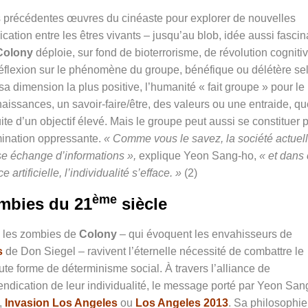
es précédentes œuvres du cinéaste pour explorer de nouvelles
tion entre les êtres vivants – jusqu’au blob, idée aussi fascin
Colony
déploie, sur fond de bioterrorisme, de révolution cognitiv
éflexion sur le phénomène du groupe, bénéfique ou délétère se
sa dimension la plus positive, l’humanité « fait groupe » pour le
aissances, un savoir-faire/être, des valeurs ou une entraide, qu
te d’un objectif élevé. Mais le groupe peut aussi se constituer 
omination oppressante.
« Comme vous le savez, la société actuel
e échange d’informations »,
explique
Yeon Sang-ho
,
« et dans
artificielle, l’individualité s’efface. »
(2)
ème
mbies du 21
siècle
e les zombies de
Colony
– qui évoquent les envahisseurs de
s
de
Don Siegel
– ravivent l’éternelle nécessité de combattre le
te forme de déterminisme social. À travers l’alliance de
endication de leur individualité, le message porté par
Yeon San
,
Invasion Los Angeles
ou
Los Angeles 2013
. Sa philosophie