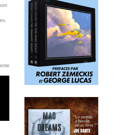
 son
es.
ente