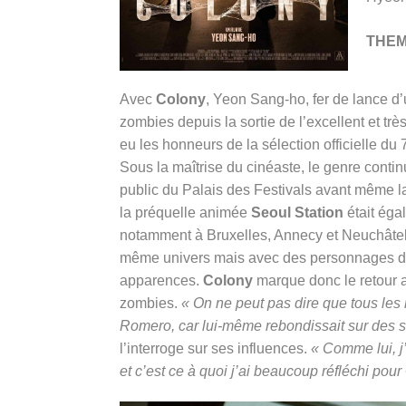
THE
Avec
Colony
,
Yeon Sang-ho
, fer de lance 
zombies depuis la sortie de l’excellent et tr
eu les honneurs de la sélection officielle du
Sous la maîtrise du cinéaste, le genre conti
public du Palais des Festivals avant même l
la préquelle animée
Seoul Station
était éga
notamment à Bruxelles, Annecy et Neuchâtel
même univers mais avec des personnages diffé
apparences.
Colony
marque donc le retour a
zombies.
« On ne peut pas dire que tous les
Romero, car lui-même rebondissait sur des s
l’interroge sur ses influences.
« Comme lui, j’
et c’est ce à quoi j’ai beaucoup réfléchi pour