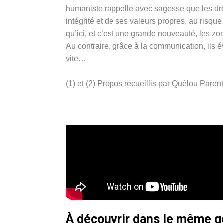
humaniste rappelle avec sagesse que les droit
intégrité et de ses valeurs propres, au risqu
qu’ici, et c’est une grande nouveauté, les z
Au contraire, grâce à la communication, ils év
vite…
(1) et (2) Propos recueillis par Quélou Pare
À découvrir dans le même 