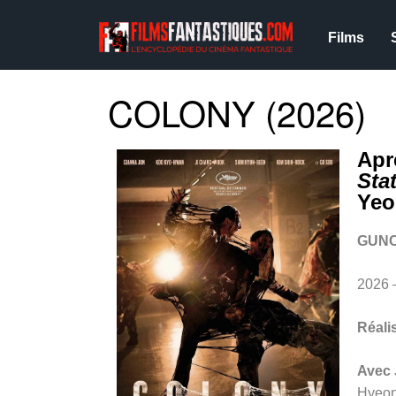
Films
COLONY (2026)
Ap
Sta
Yeo
GUN
2026
Réali
Avec
Hyeon