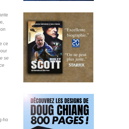
ante
e,
lon
e ce
pour
le se
 ce
g-ho