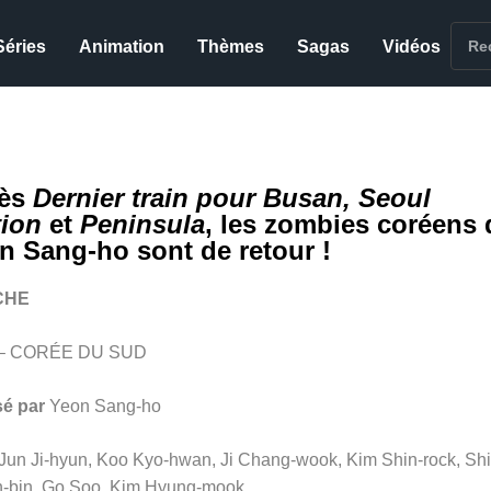
Séries
Animation
Thèmes
Sagas
Vidéos
rès
Dernier train pour Busan, Seoul
tion
et
Peninsula
, les zombies coréens 
n Sang-ho sont de retour !
CHE
 – CORÉE DU SUD
sé par
Yeon Sang-ho
Jun Ji-hyun, Koo Kyo-hwan, Ji Chang-wook, Kim Shin-rock, Sh
-bin, Go Soo, Kim Hyung-mook