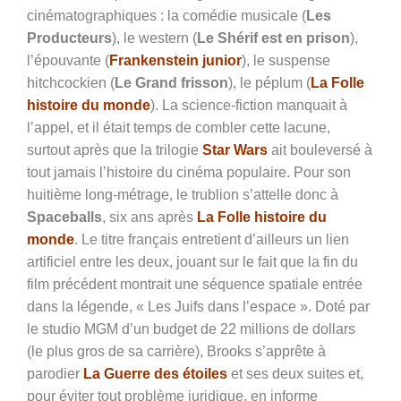
cinématographiques : la comédie musicale (
Les
Producteurs
), le western (
Le Shérif est en prison
),
l’épouvante (
Frankenstein junior
), le suspense
hitchcockien (
Le Grand frisson
), le péplum (
La Folle
histoire du monde
). La science-fiction manquait à
l’appel, et il était temps de combler cette lacune,
surtout après que la trilogie
Star Wars
ait bouleversé à
tout jamais l’histoire du cinéma populaire. Pour son
huitième long-métrage, le trublion s’attelle donc à
Spaceballs
, six ans après
La Folle histoire du
monde
. Le titre français entretient d’ailleurs un lien
artificiel entre les deux, jouant sur le fait que la fin du
film précédent montrait une séquence spatiale entrée
dans la légende, « Les Juifs dans l’espace ». Doté par
le studio MGM d’un budget de 22 millions de dollars
(le plus gros de sa carrière), Brooks s’apprête à
parodier
La Guerre des étoiles
et ses deux suites et,
pour éviter tout problème juridique, en informe