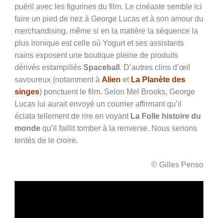
puéril avec les figurines du film. Le cinéaste semble ici
faire un pied de nez à George Lucas et à son amour du
merchandising, même si en la matière la séquence la
plus ironique est celle où Yogurt et ses assistants
nains exposent une boutique pleine de produits
dérivés estampillés
Spaceball
. D’autres clins d’œil
savoureux (notamment à
Alien
et
La Planète des
singes
) ponctuent le film. Selon Mel Brooks, George
Lucas lui aurait envoyé un courrier affirmant qu’il
éclata tellement de rire en voyant
La Folle histoire du
monde
qu’il faillit tomber à la renverse. Nous serions
tentés de le croire.
© Gilles Penso