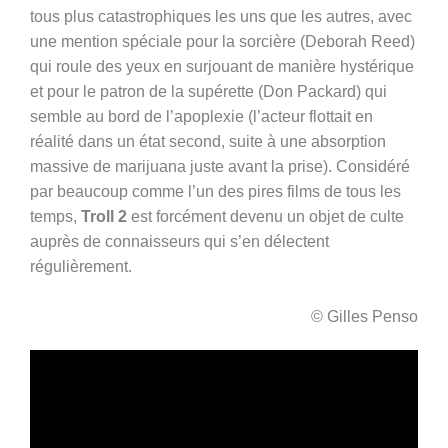
tous plus catastrophiques les uns que les autres, avec
une mention spéciale pour la sorcière (Deborah Reed)
qui roule des yeux en surjouant de manière hystérique
et pour le patron de la supérette (Don Packard) qui
semble au bord de l’apoplexie (l’acteur flottait en
réalité dans un état second, suite à une absorption
massive de marijuana juste avant la prise). Considéré
par beaucoup comme l’un des pires films de tous les
temps,
Troll 2
est forcément devenu un objet de culte
auprès de connaisseurs qui s’en délectent
régulièrement.
© Gilles Penso