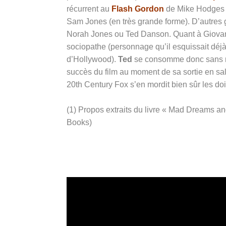
récurrent au
Flash Gordon
de Mike Hodges a
Sam Jones (en très grande forme). D’autres 
Norah Jones ou Ted Danson. Quant à Giovanni
sociopathe (personnage qu’il esquissait déjà
d’Hollywood).
Ted
se consomme donc sans mo
succès du film au moment de sa sortie en sa
20th Century Fox s’en mordit bien sûr les doi
(1) Propos extraits du livre « Mad Dreams an
Books)