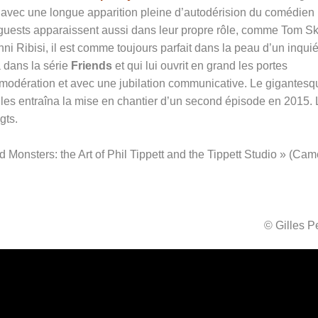
vec une longue apparition pleine d’autodérision du comédien
guests apparaissent aussi dans leur propre rôle, comme Tom Ske
 Ribisi, il est comme toujours parfait dans la peau d’un inquié
 dans la série
Friends
et qui lui ouvrit en grand les portes
dération et avec une jubilation communicative. Le gigantesq
lles entraîna la mise en chantier d’un second épisode en 2015. 
gts.
d Monsters: the Art of Phil Tippett and the Tippett Studio » (Ca
© Gilles 