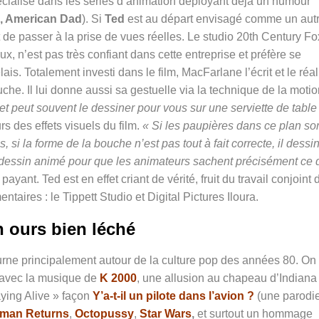
écialisé dans les séries d’animation déployant déjà un humour
n, American Dad
). Si
Ted
est au départ envisagé comme un aut
 de passer à la prise de vues réelles. Le studio 20th Century Fo
 n’est pas très confiant dans cette entreprise et préfère se
ais. Totalement investi dans le film, MacFarlane l’écrit et le réal
che. Il lui donne aussi sa gestuelle via la technique de la moti
 et peut souvent le dessiner pour vous sur une serviette de table
s des effets visuels du film.
« Si les paupières dans ce plan so
, si la forme de la bouche n’est pas tout à fait correcte, il dessi
 dessin animé pour que les animateurs sachent précisément ce q
ayant. Ted est en effet criant de vérité, fruit du travail conjoint 
ires : le Tippett Studio et Digital Pictures Iloura.
 ours bien léché
rne principalement autour de la culture pop des années 80. On
 avec la musique de
K 2000
, une allusion au chapeau d’Indiana
aying Alive » façon
Y’a-t-il un pilote dans l’avion ?
(une parodi
man Returns
,
Octopussy
,
Star Wars
,
et surtout un hommage