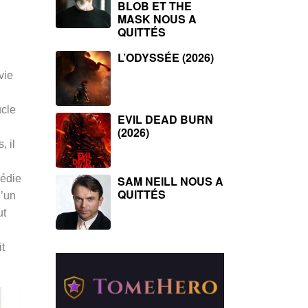
BLOB ET THE
MASK NOUS A
QUITTÉS
L’ODYSSÉE (2026)
vie
ucle
EVIL DEAD BURN
(2026)
, il
édie
SAM NEILL NOUS A
QUITTÉS
d’un
ut
t