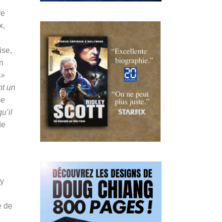
re
x,
ise,
on
 »
nt un
ne
u’il
de
 y
e de