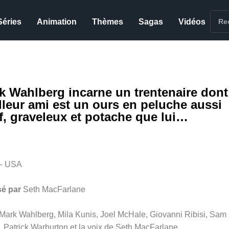
Séries
Animation
Thèmes
Sagas
Vidéos
k Wahlberg incarne un trentenaire dont
lleur ami est un ours en peluche aussi
if, graveleux et potache que lui…
– USA
sé par
Seth MacFarlane
Mark Wahlberg, Mila Kunis, Joel McHale, Giovanni Ribisi, Sam
 Patrick Warburton et la voix de Seth MacFarlane