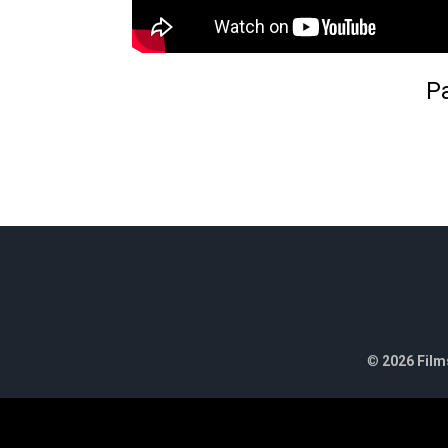
Pa
©
2026 Films