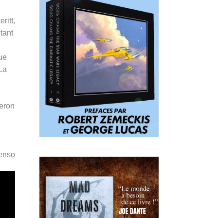
ritt,
tant
ue
La
meron
Penso