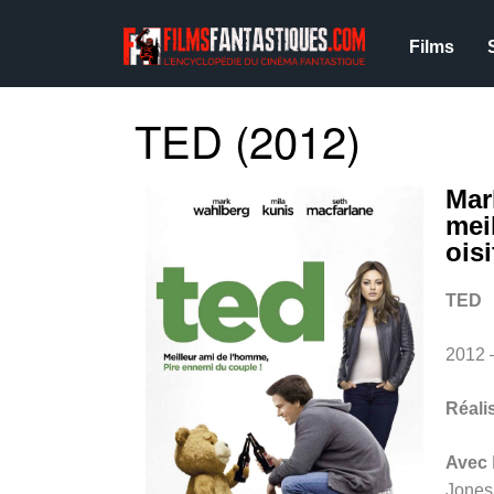
Films
TED (2012)
Mar
mei
ois
TED
2012 
Réali
Avec
Jones,