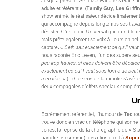
Jusqu’à présent, Seth MacFarlane s’était sp
adulte et référentiel (
Family Guy
,
Les Griffi
show animé, le réalisateur décide finalement
qui accompagne depuis longtemps ses travaux,
désister. C’est donc Universal qui prend le rel
mais prête également sa voix à l’ours en pelu
capture.
« Seth sait exactement ce qu’il veut
nous raconte Eric Leven, l’un des superviseur
peu trop hautes, si elles doivent être décalées
exactement ce qu’il veut sous forme de petit
a en tête. »
(1) Ce sens de la minutie s’avère p
deux compagnies d’effets spéciaux complémenta
Un
Extrêmement référentiel, l’humour de
Ted
tou
trouve donc en vrac un téléphone qui sonne
Jones, la reprise de la chorégraphie de « St
parodie, en somme), des clins d’œil à
Super