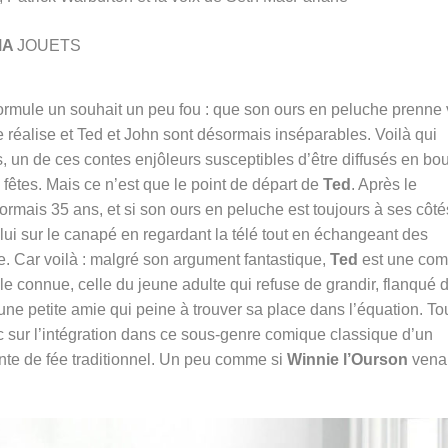
MA
JOUETS
 formule un souhait un peu fou : que son ours en peluche prenne 
e réalise et Ted et John sont désormais inséparables. Voilà qui
ts, un de ces contes enjôleurs susceptibles d’être diffusés en bo
êtes. Mais ce n’est que le point de départ de
Ted
. Après le
ais 35 ans, et si son ours en peluche est toujours à ses côtés
lui sur le canapé en regardant la télé tout en échangeant des
. Car voilà : malgré son argument fantastique,
Ted
est une com
le connue, celle du jeune adulte qui refuse de grandir, flanqué 
e petite amie qui peine à trouver sa place dans l’équation. To
donc sur l’intégration dans ce sous-genre comique classique d’un
nte de fée traditionnel. Un peu comme si
Winnie l’Ourson
venai